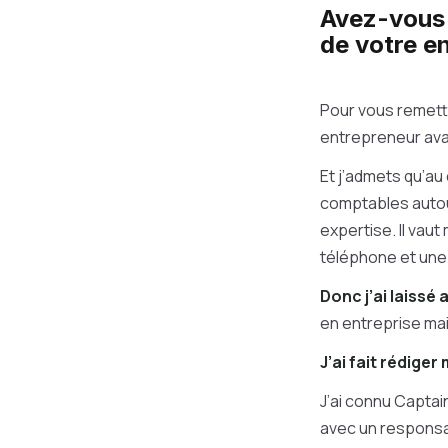
Avez-vous 
de votre e
Pour vous remettr
entrepreneur av
Et j’admets qu’au
comptables autou
expertise. Il vau
téléphone et un
Donc j’ai laissé
en entreprise mai
J’ai fait rédige
J’ai connu Captai
avec un responsa