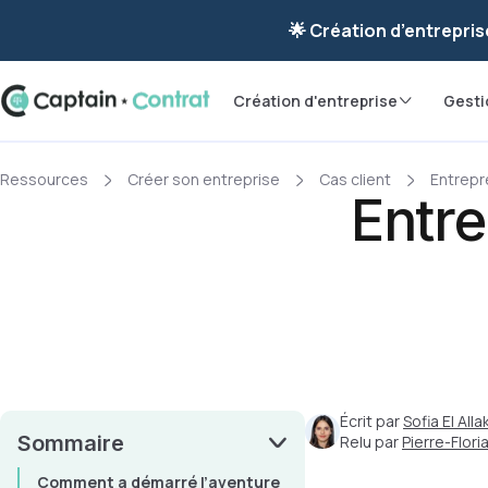
Ravis de vous re
🌟 Création d’entrepris
Création d'entreprise
Gesti
Ressources
Créer son entreprise
Cas client
Entrepr
Entre
Écrit par
Sofia El Allak
Sommaire
Relu par
Pierre-Flor
Comment a démarré l’aventure