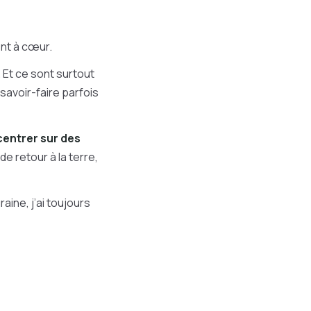
nt à cœur.
. Et ce sont surtout
avoir-faire parfois
centrer sur des
e retour à la terre,
aine, j’ai toujours