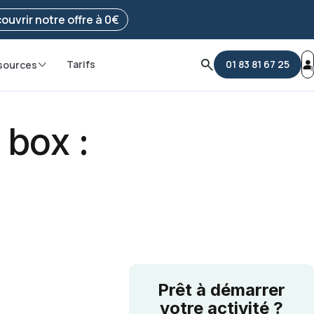
e ma démarche
ouvrir notre offre à 0€
Tarifs
01 83 81 67 25
sources
 box :
Prêt à démarrer
votre activité ?