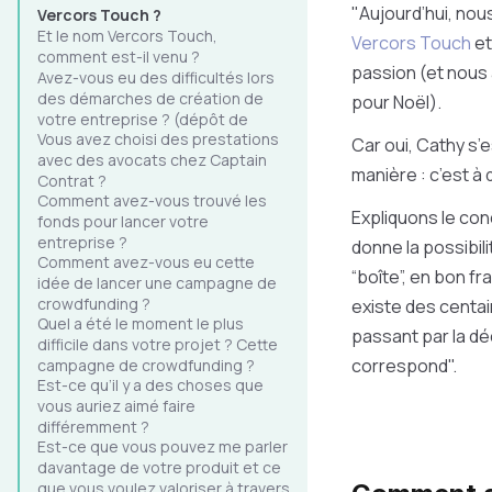
"Aujourd’hui, nou
Vercors Touch ?
Et le nom Vercors Touch,
Vercors Touch
et
comment est-il venu ?
passion (et nous 
Avez-vous eu des difficultés lors
des démarches de création de
pour Noël).
votre entreprise ? (dépôt de
Vous avez choisi des prestations
marque, etc.)
Car oui, Cathy s’
avec des avocats chez Captain
manière : c’est à 
Contrat ?
Comment avez-vous trouvé les
Expliquons le co
fonds pour lancer votre
entreprise ?
donne la possibil
Comment avez-vous eu cette
“boîte”, en bon f
idée de lancer une campagne de
crowdfunding ?
existe des centai
Quel a été le moment le plus
passant par la dé
difficile dans votre projet ? Cette
correspond".
campagne de crowdfunding ?
Est-ce qu’il y a des choses que
vous auriez aimé faire
différemment ?
Est-ce que vous pouvez me parler
davantage de votre produit et ce
que vous voulez valoriser à travers