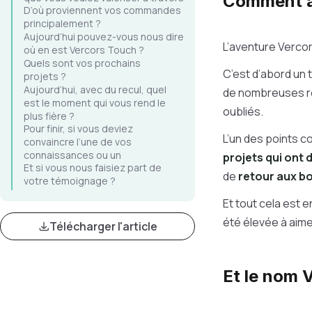
Comment a 
D’où proviennent vos commandes
lui ?
principalement ?
Aujourd’hui pouvez-vous nous dire
L’aventure Verco
où en est Vercors Touch ?
Quels sont vos prochains
C’est d’abord un t
projets ?
Aujourd’hui, avec du recul, quel
de nombreuses re
est le moment qui vous rend le
oubliés.
plus fière ?
Pour finir, si vous deviez
L’un des points c
convaincre l’une de vos
connaissances ou un
projets qui ont 
Et si vous nous faisiez part de
entrepreneur qui voudrait se
de
retour aux bo
votre témoignage ?
lancer, quel conseil lui donneriez-
vous ?
Et tout cela est e
été élevée à aime
Télécharger l'article
Et le nom 