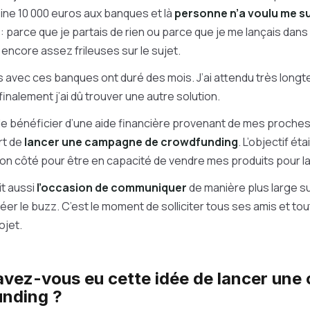
ine 10 000 euros aux banques et là
personne n’a voulu me s
 : parce que je partais de rien ou parce que je me lançais dan
encore assez frileuses sur le sujet.
s avec ces banques ont duré des mois. J’ai attendu très long
inalement j’ai dû trouver une autre solution.
 de bénéficier d’une aide financière provenant de mes proches,
rt de
lancer une campagne de crowdfunding
. L’objectif ét
n côté pour être en capacité de vendre mes produits pour la
t aussi
l’occasion de communiquer
de manière plus large su
créer le buzz. C’est le moment de solliciter tous ses amis et t
ojet.
vez-vous eu cette idée de lancer un
unding ?