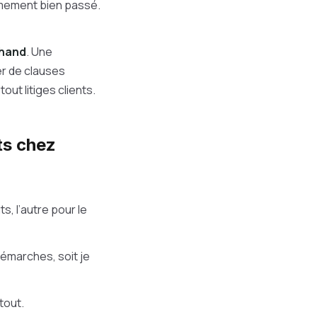
rêmement bien passé.
chand
. Une
ter de clauses
out litiges clients.
ts chez
ts, l’autre pour le
démarches, soit je
tout.