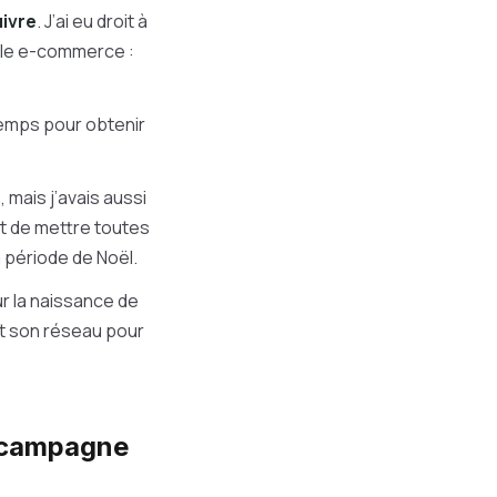
uivre
. J’ai eu droit à
s le e-commerce :
temps pour obtenir
 mais j’avais aussi
ait de mettre toutes
 période de Noël.
r la naissance de
out son réseau pour
e campagne