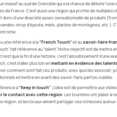
 un massif au sud de Grenoble qui a la chance de détenir l’une
s de France. C’est aussi une région qui profite de multiples cl
t donc d’une diversité assez sensationnelle de produits (fr
lavandes
,
sirop d’épicéa, miels, plantes de montagnes, etc.). C’
nt riche.
eu une référence à la
“French Touch”
et au
savoir-faire fran
ouch” fait référence au “talent”. Notre objectif est de mettre 
t n’est que la fin d’une histoire, c’est l’aboutissement d’une ave
, c’est d’aller plus loin en
mettant en évidence des talents
voir comment sont fait ces produits, avec quoi les associer, p
ionnels et mettre en avant des savoir-faire parfois oubliés.
éférence à
“Keep in touch”
. L’idée est de permettre aux visite
r le contact avec cette région
. Les touristes ont plaisir à 
e région, et les locaux aiment partager ces richesses autour