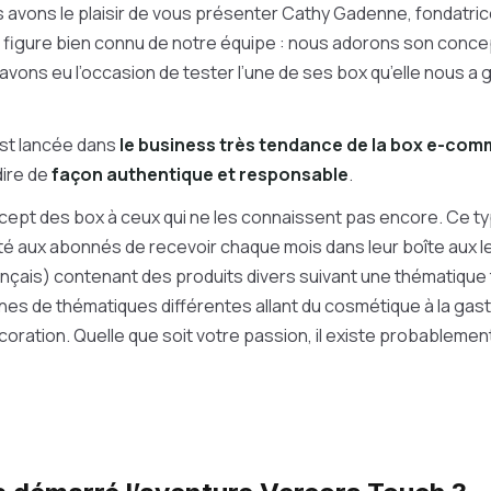
s avons le plaisir de vous présenter Cathy Gadenne, fondatric
 figure bien connu de notre équipe : nous adorons son concep
avons eu l’occasion de tester l’une de ses box qu’elle nous a
est lancée dans
le business très tendance de la box e-co
dire de
façon authentique et responsable
.
ncept des box à ceux qui ne les connaissent pas encore. Ce 
ité aux abonnés de recevoir chaque mois dans leur boîte aux l
rançais) contenant des produits divers suivant une thématique t
nes de thématiques différentes allant du cosmétique à la gas
coration. Quelle que soit votre passion, il existe probablemen