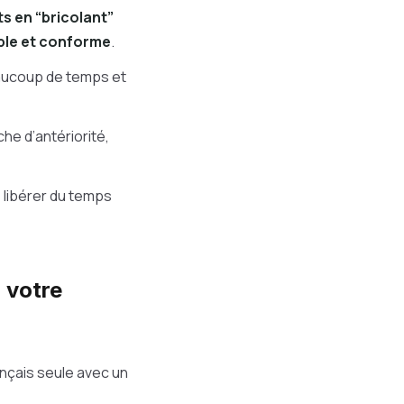
s en “bricolant”
able et conforme
.
eaucoup de temps et
he d’antériorité,
e libérer du temps
 votre
nçais seule avec un