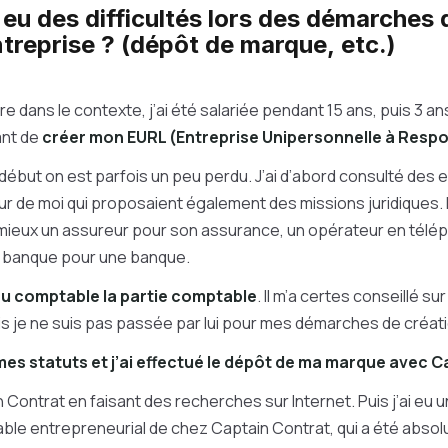
eu des difficultés lors des démarches 
ntreprise ? (dépôt de marque, etc.)
e dans le contexte, j’ai été salariée pendant 15 ans, puis 3 an
ant de
créer mon EURL (Entreprise Unipersonnelle à Respon
 début on est parfois un peu perdu. J’ai d’abord consulté des 
r de moi qui proposaient également des missions juridiques.
t mieux un assureur pour son assurance, un opérateur en télép
e banque pour une banque.
 au comptable la partie comptable
. Il m’a certes conseillé sur
s je ne suis pas passée par lui pour mes démarches de créati
r mes statuts et j’ai effectué le dépôt de ma marque avec 
n Contrat en faisant des recherches sur Internet. Puis j’ai eu 
ble entrepreneurial de chez Captain Contrat, qui a été absol