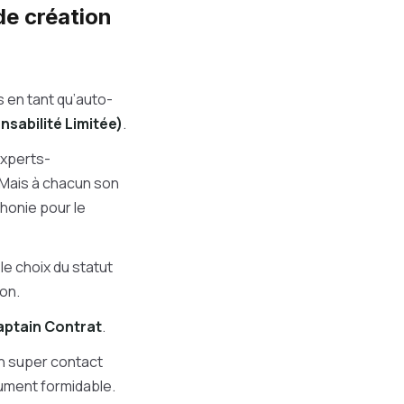
de création
s en tant qu’auto-
sabilité Limitée)
.
experts-
 Mais à chacun son
honie pour le
 le choix du statut
on.
Captain Contrat
.
un super contact
ument formidable.