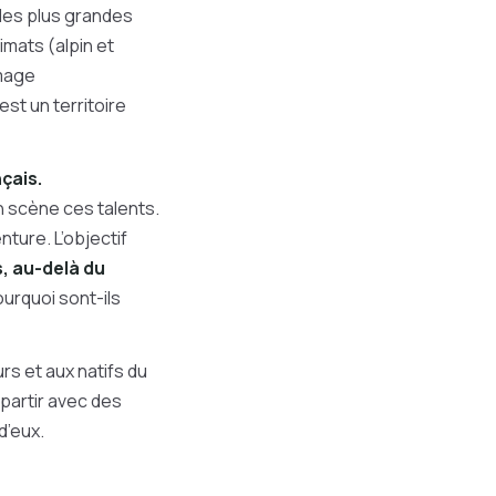
 des plus grandes
imats (alpin et
omage
est un territoire
çais.
en scène ces talents.
nture. L’objectif
, au-delà du
ourquoi sont-ils
urs et aux natifs du
repartir avec des
 d’eux.