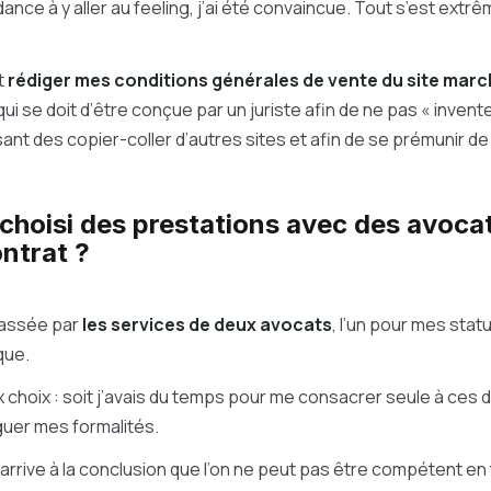
dance à y aller au feeling, j’ai été convaincue. Tout s’est ext
t
rédiger mes conditions générales de vente du site mar
qui se doit d’être conçue par un juriste afin de ne pas « inven
ant des copier-coller d’autres sites et afin de se prémunir de t
choisi des prestations avec des avoca
ntrat ?
 passée par
les services de deux avocats
, l’un pour mes statu
que.
ux choix : soit j’avais du temps pour me consacrer seule à ces 
guer mes formalités.
 arrive à la conclusion que l’on ne peut pas être compétent en 