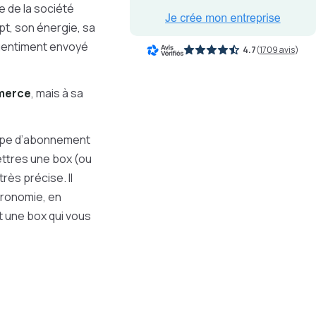
e de la société
t, son énergie, sa
 gentiment envoyé
4.7
(
1709 avis
)
mmerce
, mais à sa
type d’abonnement
ettres une box (ou
rès précise. Il
tronomie, en
t une box qui vous