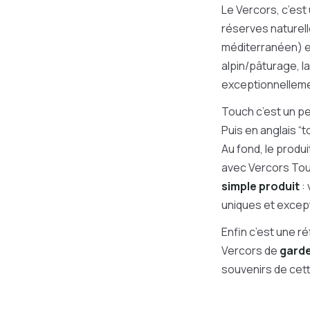
Le Vercors, c’est
réserves naturelle
méditerranéen) e
alpin/pâturage, 
exceptionnelleme
Touch c’est un p
Puis en anglais “t
Au fond, le produi
avec Vercors Touch
simple produit
: 
uniques et except
Enfin c’est une r
Vercors de
garde
souvenirs de cett