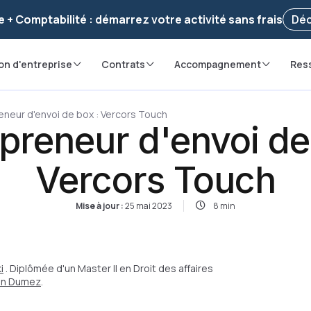
voir ! Votre démarche
a été enregistrée 🚀
Reprendr
e + Comptabilité : démarrez votre activité sans frais
Déc
on d'entreprise
Contrats
Accompagnement
Res
eneur d'envoi de box : Vercors Touch
preneur d'envoi de
Vercors Touch
Mise à jour :
25 mai 2023
8 min
i
. Diplômée d'un Master II en Droit des affaires
ian Dumez
.