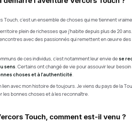
démarré l’aventure Vercors Touch ?
rs Touch, c’est un ensemble de choses qui me tiennent vraime
erritoire plein de richesses que j'habite depuis plus de 20 ans
ncontres avec des passionnés qui remettent en œuvre des s
ommuns de ces individus, c’est notamment leur envie de
se re
du sens
. Certains ont changé de vie pour assouvir leur besoin d
nnes choses et à l’authenticité
.
n lien avec mon histoire de toujours. Je viens du pays de la Tour
r les bonnes choses et à les reconnaître.
Vercors Touch, comment est-il venu ?