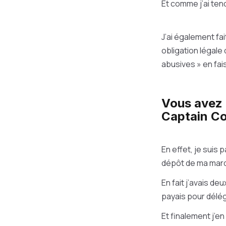
Et comme j’ai ten
J’ai également fai
obligation légale 
abusives » en fais
Vous avez 
Captain Co
En effet, je suis
dépôt de ma mar
En fait j’avais de
payais pour délé
Et finalement j’en