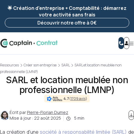
Ravis de vous revoir ! Votre démarche
a été
🌟 Création d’entreprise + Comptabilité : démarrez
enregistrée 🚀
votre activité sans frais
Reprendre ma démarche
Découvrir notre offre à 0€
Ressources
Créer son entreprise
SARL
SARL et location meublée non
professionnelle (LMNP)
SARL et location meublée non
professionnelle (LMNP)
4.7
(
1709 avis
)
Écrit par
Pierre-Florian Dumez
Mise à jour :
22 août 2025
5 min
La création d'une
société à responsabilité limitée (SARL)
de