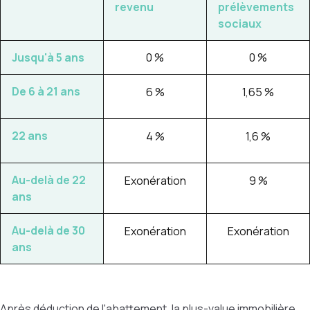
revenu
prélèvements
sociaux
Jusqu'à 5 ans
0 %
0 %
De 6 à 21 ans
6 %
1,65 %
22 ans
4 %
1,6 %
Au-delà de 22
Exonération
9 %
ans
Au-delà de 30
Exonération
Exonération
ans
Après déduction de l'abattement, la plus-value immobilière