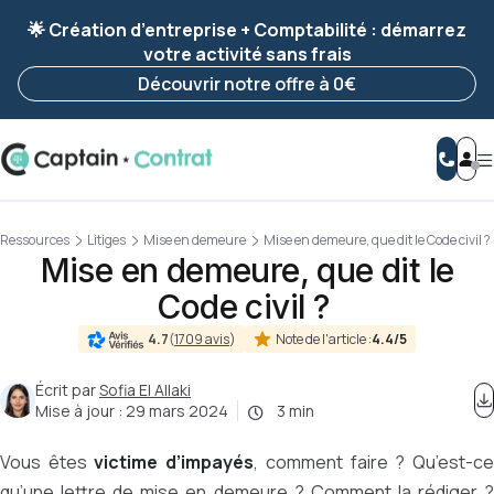
Ravis de vous revoir ! Votre démarche
a été
🌟 Création d’entreprise + Comptabilité : démarrez
enregistrée 🚀
votre activité sans frais
Reprendre ma démarche
Découvrir notre offre à 0€
Ressources
Litiges
Mise en demeure
Mise en demeure, que dit le Code civil ?
Mise en demeure, que dit le
Code civil ?
Note de l'article :
4.4/5
4.7
(
1709 avis
)
Écrit par
Sofia El Allaki
Mise à jour :
29 mars 2024
3 min
Vous êtes
victime d’impayés
, comment faire ? Qu’est-c
qu’une lettre de mise en demeure ? Comment la rédiger ?