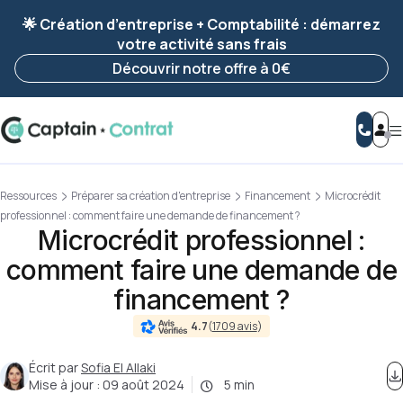
Ravis de vous revoir ! Votre démarche
a été
🌟 Création d’entreprise + Comptabilité : démarrez
enregistrée 🚀
votre activité sans frais
Reprendre ma démarche
Découvrir notre offre à 0€
Ressources
Préparer sa création d'entreprise
Financement
Microcrédit
professionnel : comment faire une demande de financement ?
Microcrédit professionnel :
comment faire une demande de
financement ?
4.7
(
1709 avis
)
Écrit par
Sofia El Allaki
Mise à jour :
09 août 2024
5 min