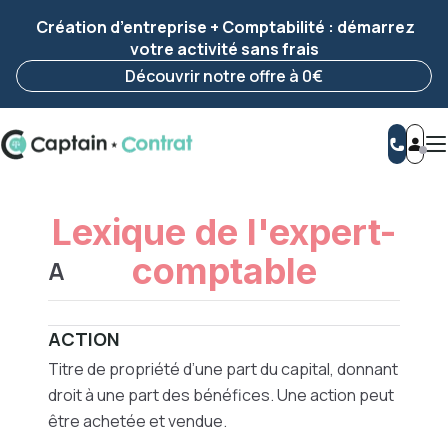
Ravis de vous revoir ! Votre démarche
a été
🌟 Création d’entreprise + Comptabilité : démarrez
enregistrée 🚀
votre activité sans frais
Reprendre ma démarche
Découvrir notre offre à 0€
Lexique de l'expert-
comptable
A
Tous les termes courants de l’expertise comptable
expliqués
ACTION
Titre de propriété d’une part du capital, donnant
droit à une part des bénéfices. Une action peut
être achetée et vendue.