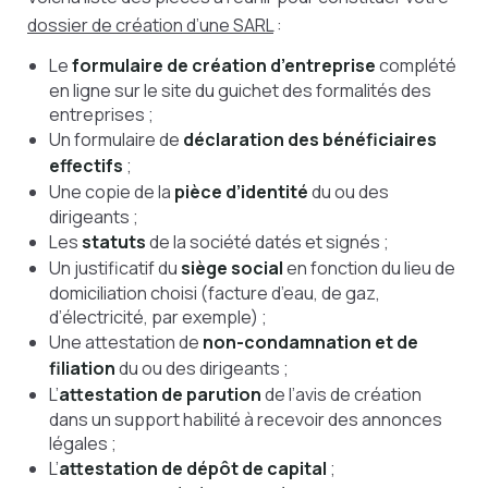
dossier de création d’une SARL
:
Le
formulaire de création d’entreprise
complété
en ligne sur le site du guichet des formalités des
entreprises ;
Un formulaire de
déclaration des bénéficiaires
effectifs
;
Une copie de la
pièce d’identité
du ou des
dirigeants ;
Les
statuts
de la société datés et signés ;
Un justificatif du
siège social
en fonction du lieu de
domiciliation choisi (facture d’eau, de gaz,
d’électricité, par exemple) ;
Une attestation de
non-condamnation et de
filiation
du ou des dirigeants ;
L’
attestation de parution
de l’avis de création
dans un support habilité à recevoir des annonces
légales ;
L’
attestation de dépôt de capital
;