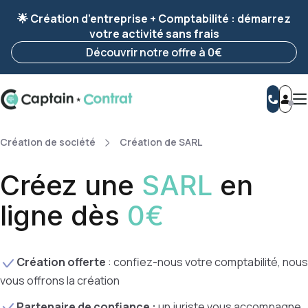
Ravis de vous revoir ! Votre démarche
a été
🌟 Création d’entreprise + Comptabilité : démarrez
enregistrée 🚀
votre activité sans frais
Reprendre ma démarche
Découvrir notre offre à 0€
Création de société
Création de SARL
Créez une
SARL
en
ligne dès
0€
Création offerte
: confiez-nous votre comptabilité, nous
vous offrons la création
Partenaire de confiance :
un juriste vous accompagne