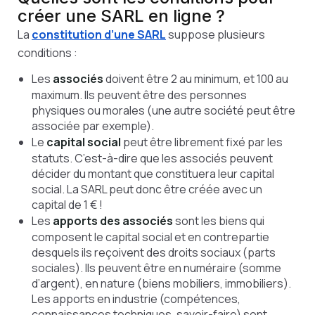
créer une SARL en ligne ?
La
constitution d’une SARL
suppose plusieurs
conditions :
Les
associés
doivent être 2 au minimum, et 100 au
maximum. Ils peuvent être des personnes
physiques ou morales (une autre société peut être
associée par exemple).
Le
capital social
peut être librement fixé par les
statuts. C’est-à-dire que les associés peuvent
décider du montant que constituera leur capital
social. La SARL peut donc être créée avec un
capital de 1 € !
Les
apports des associés
sont les biens qui
composent le capital social et en contrepartie
desquels ils reçoivent des droits sociaux (parts
sociales). Ils peuvent être en numéraire (somme
d’argent), en nature (biens mobiliers, immobiliers).
Les apports en industrie (compétences,
connaissances techniques, savoir-faire) sont