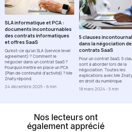
SLA informatique et PCA :
documents incontournables
des contrats informatiques
5 clauses incontourna
et offres SaaS
dans la négociation de
contrats SaaS
Qu'est-ce qu'un SLA (service level
agreement) ? Comment le
Pour un contrat SaaS, 5 cl
négocier dans un contrat SaaS ?
sont à aborder lors de la
Pourquoi mettre en place un PCA
négociation. Toutes les
(Plan de continuité d'activité) ? Me
explications avec Me Znaty
Znaty répond.
en droit du numérique.
24 décembre 2025
-
6 min
18 mars 2024
-
5 min
Nos lecteurs ont
également apprécié