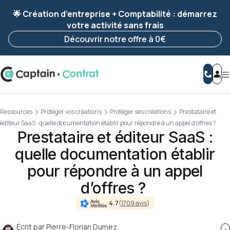
Ravis de vous revoir ! Votre démarche
a été
🌟 Création d’entreprise + Comptabilité : démarrez
enregistrée 🚀
votre activité sans frais
Reprendre ma démarche
Découvrir notre offre à 0€
Ressources
Protéger vos créations
Protéger ses créations
Prestataire et
éditeur SaaS : quelle documentation établir pour répondre à un appel d’offres ?
Prestataire et éditeur SaaS :
quelle documentation établir
pour répondre à un appel
d’offres ?
4.7
(
1709 avis
)
Écrit par
Pierre-Florian Dumez