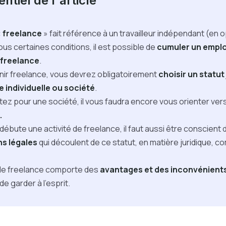
ntiel de l'article
«
freelance
» fait référence à un travailleur indépendant (en 
Sous certaines conditions, il est possible de
cumuler un emploi
 freelance
.
nir freelance, vous devrez obligatoirement
choisir un statut 
e individuelle ou société
.
tez pour une société, il vous faudra encore vous orienter ve
.
débute une activité de freelance, il faut aussi être conscient 
ns légales
qui découlent de ce statut, en matière juridique, c
 de freelance comporte des
avantages et des inconvénient
de garder à l’esprit.