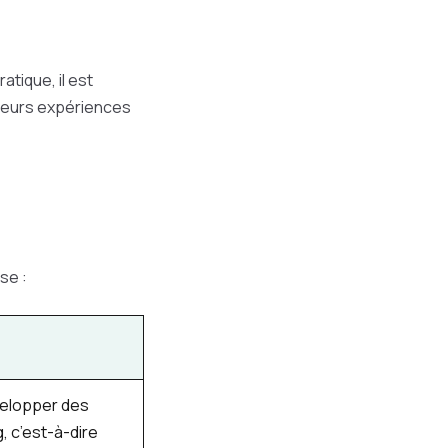
ratique, il est
sieurs expériences
ise :
velopper des
 c’est-à-dire