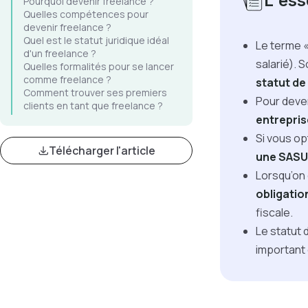
L'esse
Pourquoi devenir freelance ?
Quelles compétences pour
devenir freelance ?
Quel est le statut juridique idéal
Le terme 
d'un freelance ?
salarié). 
Quelles formalités pour se lancer
comme freelance ?
statut de
Comment trouver ses premiers
Pour deve
clients en tant que freelance ?
entrepris
Si vous op
Télécharger l'article
une SASU
Lorsqu’on 
obligatio
fiscale.
Le statut
important 