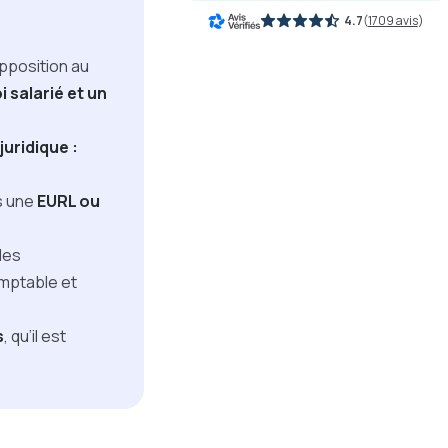
4.7
(
1709 avis
)
opposition au
 salarié et un
juridique :
rs une
EURL ou
des
omptable et
s
, qu’il est