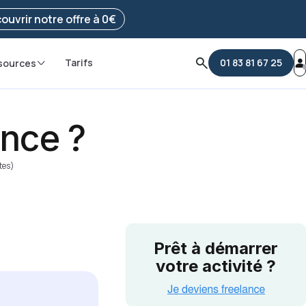
e ma démarche
ouvrir notre offre à 0€
Tarifs
01 83 81 67 25
sources
nce ?
tes)
Prêt à démarrer
votre activité ?