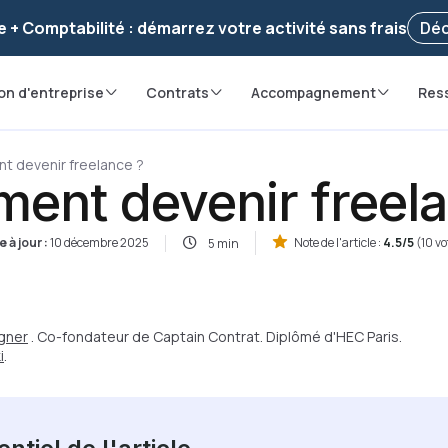
voir ! Votre démarche
a été enregistrée 🚀
Reprendr
e + Comptabilité : démarrez votre activité sans frais
Déc
on d'entreprise
Contrats
Accompagnement
Res
 devenir freelance ?
ent devenir freela
e à jour :
10 décembre 2025
Note de l'article :
4.5/5
(10 vo
5 min
gner
. Co-fondateur de Captain Contrat. Diplômé d'HEC Paris.
i
.