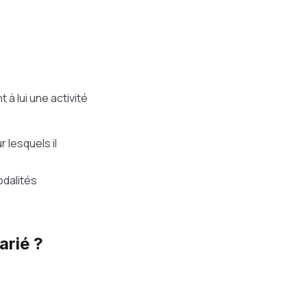
 à lui une activité
 lesquels il
odalités
arié ?