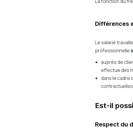
La fonction du fr
Différences e
Le salarié travail
professionnelle
s
auprès de clie
effectue des m
dans le cadre 
contractuelles
Est-il poss
Respect du d