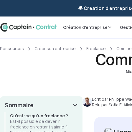
Ravis de vous re
🌟 Création d’entrepris
Création d'entreprise
Gesti
Ressources
Créer son entreprise
Freelance
Comment
Comm
Mis
Écrit par
Philippe Wa
Sommaire
Relu par
Sofia El Allak
Qu’est-ce qu’un freelance ?
Est-il possible de devenir
freelance en restant salarié ?