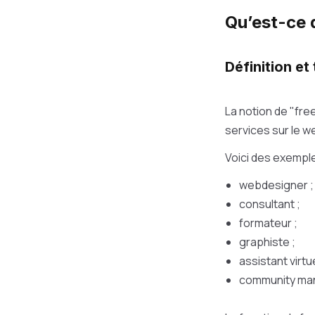
Qu’est-ce 
Définition et
La notion de "fre
services sur le w
Voici des exemple
webdesigner ;
consultant ;
formateur ;
graphiste ;
assistant virtue
community ma