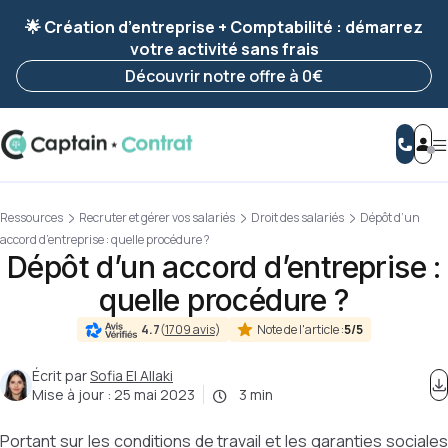
Ravis de vous revoir ! Votre démarche
a été
🌟 Création d’entreprise + Comptabilité : démarrez
enregistrée 🚀
votre activité sans frais
Reprendre ma démarche
Découvrir notre offre à 0€
Ressources
Recruter et gérer vos salariés
Droit des salariés
Dépôt d’un
accord d’entreprise : quelle procédure ?
Dépôt d’un accord d’entreprise :
quelle procédure ?
Note de l'article :
5/5
4.7
(
1709 avis
)
Écrit par
Sofia El Allaki
Mise à jour :
25 mai 2023
3 min
Portant sur les conditions de travail et les garanties sociales