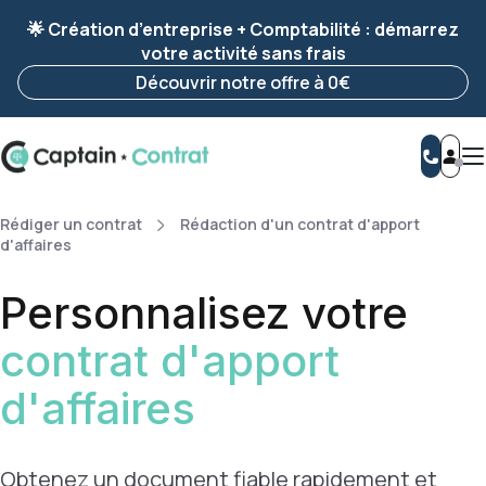
Ravis de vous revoir ! Votre démarche
a été
🌟 Création d’entreprise + Comptabilité : démarrez
enregistrée 🚀
votre activité sans frais
Reprendre ma démarche
Découvrir notre offre à 0€
Rédiger un contrat
Rédaction d'un contrat d'apport
d'affaires
Personnalisez votre
contrat d'apport
d'affaires
Obtenez un document fiable rapidement et