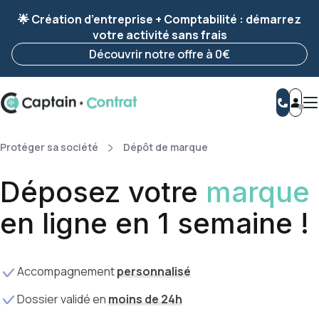
Ravis de vous revoir ! Votre démarche
a été
🌟 Création d’entreprise + Comptabilité : démarrez
enregistrée 🚀
votre activité sans frais
Reprendre ma démarche
Découvrir notre offre à 0€
Protéger sa société
Dépôt de marque
Déposez votre
marque
en ligne en 1 semaine !
A
ccompagnement
personnalisé
Dossier validé en
moins de 24h