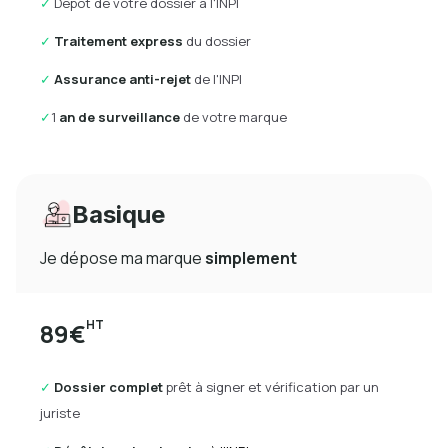
✓
Dépôt de votre dossier à l'INPI
✓
Traitement express
du dossier
✓
Assurance anti-rejet
de l'INPI
✓
1
an de surveillance
de votre marque
Basique
Je dépose ma marque
simplement
HT
89€
✓
Dossier complet
prêt à signer et vérification par un
juriste