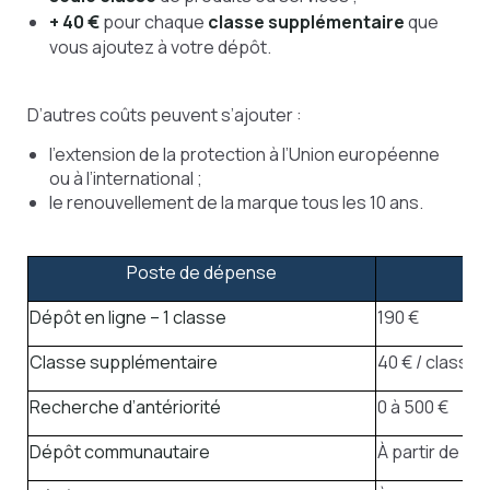
+ 40 €
pour chaque
classe supplémentaire
que
vous ajoutez à votre dépôt.
D’autres coûts peuvent s’ajouter :
l’extension de la protection à l’Union européenne
ou à l’international ;
le renouvellement de la marque tous les 10 ans.
Poste de dépense
Mo
Dépôt en ligne – 1 classe
190 €
Classe supplémentaire
40 € / classe
Recherche d’antériorité
0 à 500 €
Dépôt communautaire
À partir de 85