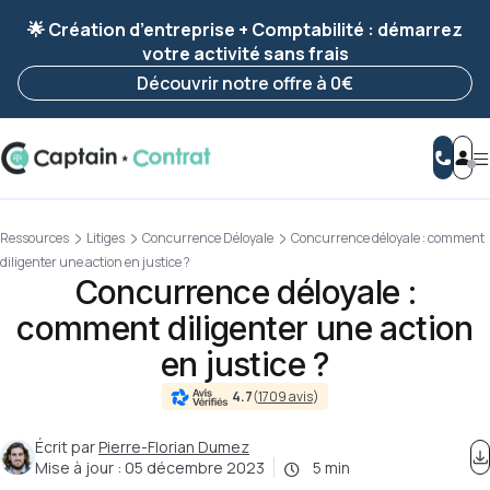
Ravis de vous revoir ! Votre démarche
a été
🌟 Création d’entreprise + Comptabilité : démarrez
enregistrée 🚀
votre activité sans frais
Reprendre ma démarche
Découvrir notre offre à 0€
Ressources
Litiges
Concurrence Déloyale
Concurrence déloyale : comment
diligenter une action en justice ?
Concurrence déloyale :
comment diligenter une action
en justice ?
4.7
(
1709 avis
)
Écrit par
Pierre-Florian Dumez
Mise à jour :
05 décembre 2023
5 min