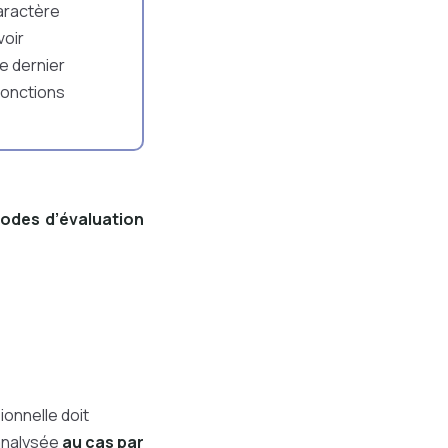
caractère
voir
e dernier
fonctions
odes d’évaluation
onnelle doit
 analysée
au cas par