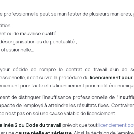
e professionnelle peut se manifester de plusieurs manières, p
ition ;
sant ou de mauvaise qualité ;
ésorganisation ou de ponctualité ;
rofessionnelle…
oyeur décide de rompre le contrat de travail d’un de 
essionnelle, il doit suivre la procédure du
licenciement pour
enciement pour faute et du licenciement pour motif économiq
ment de distinguer l’insuffisance professionnelle de
l’insuf
capacité de l’employé à atteindre les résultats fixés. Contraire
ce n’est pas en soi une cause valable de licenciement.
 alinéa 2 du Code du travail
prévoit que tout
licenciement po
 par une
cause réelle et sérieuse
. Ainsi, la décision de l’empl