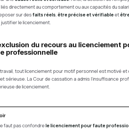
liés directement au comportement ou aux capacités du salari
 reposer sur des
faits réels
,
être précise et vérifiable
et
êtr
justifier le licenciement.
exclusion du recours au licenciement p
ce professionnelle
travail, tout licenciement pour motif personnel est motivé et d
 et sérieuse. La Cour de cassation a admis l’insuffisance pr
érieuse de licenciement.
oir
 ne faut pas confondre
le licenciement pour faute professio