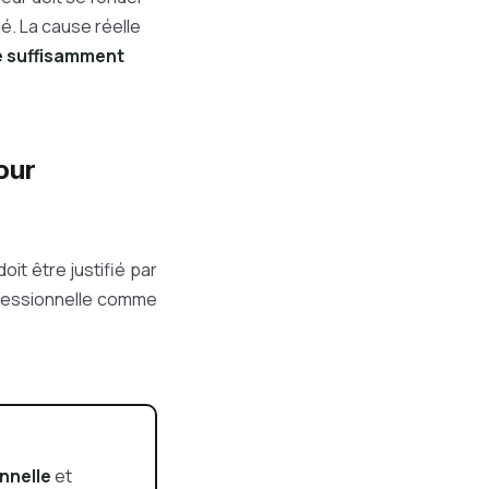
é. La cause réelle
e suffisamment
our
oit être justifié par
ofessionnelle comme
nnelle
et