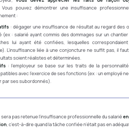
loyeur,
vous devez apprécier les faits de façon obj
. Vous pouvez démontrer une insuffisance professionne
nement :
tifs
: dégager une insuffisance de résultat au regard des ob
ié (ex : salarié ayant commis des dommages sur un chantier
ches lui ayant été confiées, lesquelles correspondaient 
e). L’insuffisance liée à une conjoncture ne suffit pas, il fa
ultats soient réalistes et déterminées.
ifs
: l’employeur se base sur les traits de la personnalité
patibles avec l’exercice de ses fonctions (ex : un employé n
er par ses subordonnés).
e sera pas retenue l’insuffisance professionnelle du salarié
en
ion
, c’est-à-dire quand la tâche confiée n’était pas en adéqua