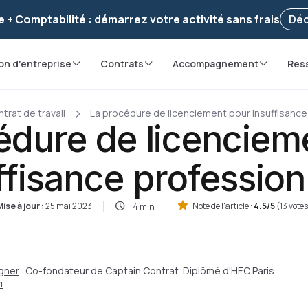
voir ! Votre démarche
a été enregistrée 🚀
Reprendr
e + Comptabilité : démarrez votre activité sans frais
Déc
on d'entreprise
Contrats
Accompagnement
Res
trat de travail
La procédure de licenciement pour insuffisance
édure de licenciem
ffisance profession
ise à jour :
25 mai 2023
Note de l'article :
4.5/5
(13 vote
4 min
gner
. Co-fondateur de Captain Contrat. Diplômé d'HEC Paris.
i
.