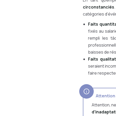
En tant qu’emp
circonstanciés
catégories d’évé
Faits quantita
fixés au salar
rempli les tâ
professionnell
baisses de rés
Faits qualitat
seraient incom
faire respect
Attention
Attention, n
d’inadaptat