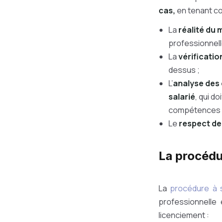
cas,
en tenant c
La
réalité du 
professionnell
La
vérificatio
dessus ;
L’
analyse des 
salarié
, qui d
compétences (C
Le
respect de
La procédu
La
procédure à s
professionnelle 
licenciement :