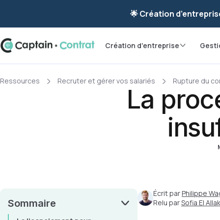
Ravis de vous re
🌟 Création d’entrepris
Création d'entreprise
Gesti
Ressources
Recruter et gérer vos salariés
Rupture du con
La proc
insu
M
Écrit par
Philippe Wa
Sommaire
Relu par
Sofia El Allak