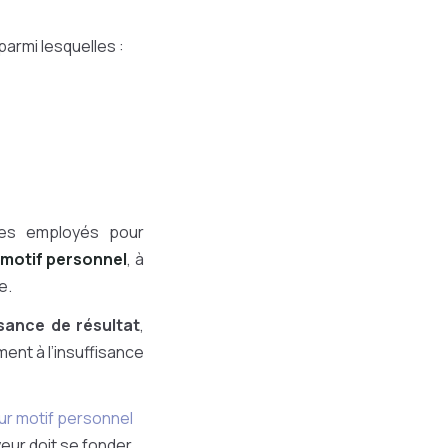
armi lesquelles :
ses employés pour
 motif personnel
, à
ue.
fisance de résultat
,
ment à l’insuffisance
ur motif personnel
oyeur doit se fonder