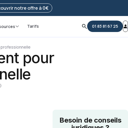
e ma démarche
ouvrir notre offre à 0€
Tarifs
01 83 81 67 25
sources
 professionnelle
ent pour
nelle
s)
Besoin de conseils
juridiques ?