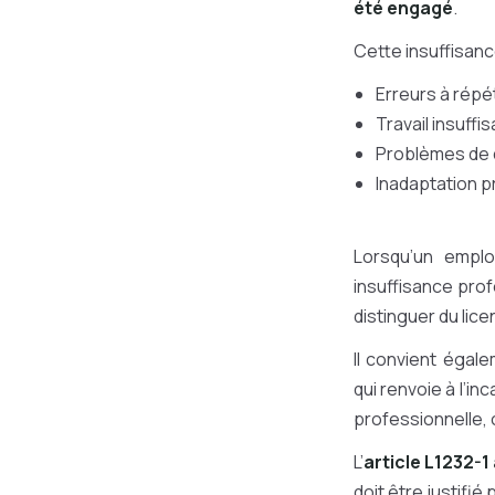
été engagé
.
Cette insuffisanc
Erreurs à répét
Travail insuffi
Problèmes de d
Inadaptation p
Lorsqu’un empl
insuffisance prof
distinguer du lic
Il convient égale
qui renvoie à l’in
professionnelle, 
L’
article L1232-1
doit être justifié