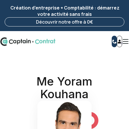
Ravis de vous revoir ! Votre démarche
a été
🌟 Création d’entreprise + Comptabilité : démarrez
enregistrée 🚀
votre activité sans frais
Reprendre ma démarche
Découvrir notre offre à 0€
Me Yoram
Kouhana