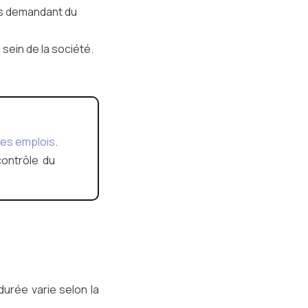
ues demandant du
sein de la société.
les emplois
.
 contrôle du
 durée varie selon la