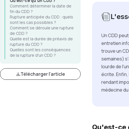
Qu'est-ce qu'un CDD ?
Comment déterminer la date de
fin du CDD ?
L'esse
Rupture anticipée du CDD : quels
sont les cas possibles ?
Comment se déroule une rupture
de CDD ?
Un CDD peut 
Quelle est la durée de préavis de
entretien info
rupture du CDD ?
Quelles sont les conséquences
trouve un CDI
de la rupture d'un CDD ?
semaines) s'
lourde de l'u
Télécharger l'article
écrite. Enfi
rendant impos
médecine du t
Qu'est-ce