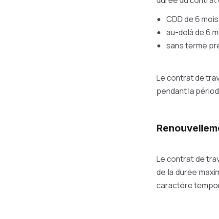
durée du contrat d
CDD de 6 mois 
au-delà de 6 m
sans terme préc
Le contrat de trav
pendant la périod
Renouvellem
Le contrat de trav
de la durée maxim
caractère tempor