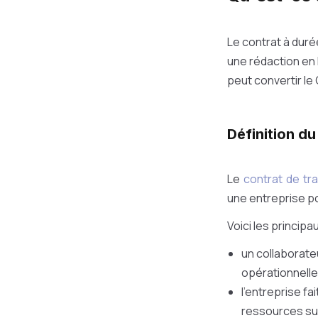
Le contrat à duré
une rédaction en 
peut convertir le
Définition d
Le
contrat de tr
une entreprise p
Voici les principa
un collaborate
opérationnelle
l'entreprise f
ressources su