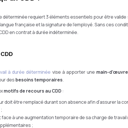
e déterminée requiert 3 éléments essentiels pour être valide 
langue française et la signature de l'employé. Sans ces conditi
 CDD en contrat à durée indéterminée.
u CDD
avail à durée déterminée
vise à apporter une
main-d’œuvre
our des
besoins temporaires
.
ux
motifs de recours au CDD
:
ur doit être remplacé durant son absence afin d'assurer la con
 ;
ait face à une augmentation temporaire de sa charge de travai
pplémentaires ;