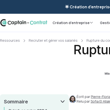
Ravis de vous re
🌟 Création d’entrepris
Création d'entreprise
Gesti
Ressources
Recruter et gérer vos salariés
Rupture du con
Ruptur
Mise
Écrit par
Pierre-Flor
Sommaire
Relu par
Sofia El Allak