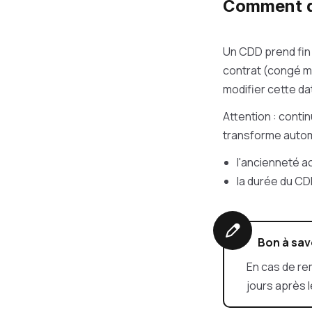
Comment dé
Un CDD prend fi
contrat (congé mat
modifier cette da
Attention : conti
transforme autom
l'ancienneté a
la durée du CD
Bon à sav
En cas de re
jours après 