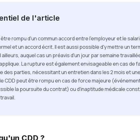
ntiel de l'article
être rompu d'un commun accord entre l'employeur et le salar
rmel et un accord écrit. Il est aussi possible d'y mettre un term
 ailleurs, auquel cas un préavis d'un jour par semaine travail
applique. La rupture est également envisageable en cas de f
ne des parties, nécessitant un entretien dans les 2 mois et une
n, le CDD peut être rompu en cas de force majeure (événement
sible la poursuite du contrat) ou d'inaptitude médicale const
ravail.
 qu'un CDD ?