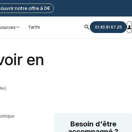
e ma démarche
ouvrir notre offre à 0€
Tarifs
01 83 81 67 25
sources
voir en
otes)
onomique
Besoin d'être
accompagné ?