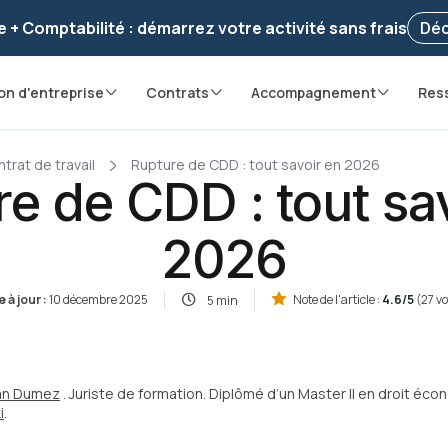
voir ! Votre démarche
a été enregistrée 🚀
Reprendr
e + Comptabilité : démarrez votre activité sans frais
Déc
on d'entreprise
Contrats
Accompagnement
Res
trat de travail
Rupture de CDD : tout savoir en 2026
e de CDD : tout sa
2026
 à jour :
10 décembre 2025
Note de l'article :
4.6/5
(27 v
5 min
ian Dumez
. Juriste de formation. Diplômé d’un Master II en droit éc
i
.