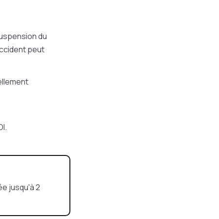
suspension du
accident peut
vellement
I.
ée jusqu'à 2