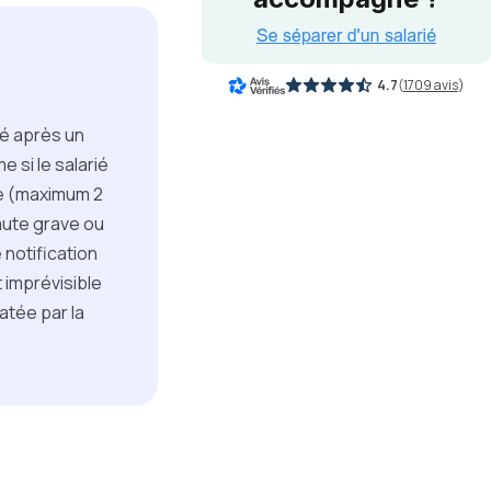
4.7
(
1709 avis
)
ié après un
e si le salarié
lée (maximum 2
aute grave ou
 notification
 imprévisible
atée par la