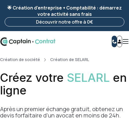
Ravis de vous revoir ! Votre démarche
a été
🌟 Création d’entreprise + Comptabilité : démarrez
enregistrée 🚀
votre activité sans frais
Reprendre ma démarche
Découvrir notre offre à 0€
Création de société
Création de SELARL
Créez votre
SELARL
en
ligne
Après un premier échange gratuit, obtenez un
devis forfaitaire d'un avocat en moins de 24h.