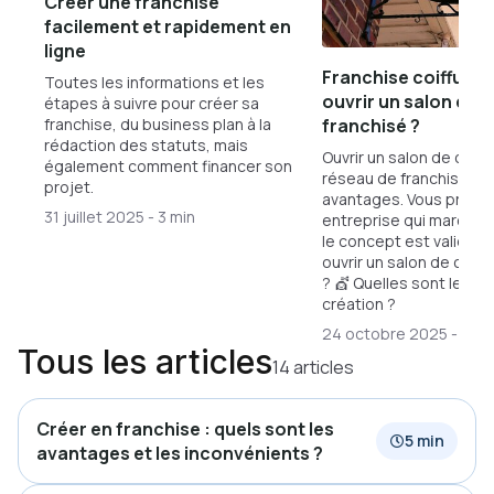
Créer une franchise
facilement et rapidement en
ligne
Franchise coiffure
Toutes les informations et les
ouvrir un salon de c
étapes à suivre pour créer sa
franchise, du business plan à la
franchisé ?
rédaction des statuts, mais
Ouvrir un salon de coiff
également comment financer son
réseau de franchise a 
projet.
avantages. Vous profit
31 juillet 2025
-
3 min
entreprise qui marche 
le concept est validé.
ouvrir un salon de coiff
? 💇 Quelles sont les 
création ?
24 octobre 2025
-
4 mi
Tous les articles
14 articles
Créer en franchise : quels sont les
5 min
avantages et les inconvénients ?