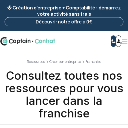
Ravis de vous revoir ! Votre démarche
a été
🌟 Création d’entreprise + Comptabilité : démarrez
enregistrée 🚀
votre activité sans frais
Reprendre ma démarche
Découvrir notre offre à 0€
Ressources
Créer son entreprise
Franchise
Consultez toutes nos
ressources pour vous
lancer dans la
franchise