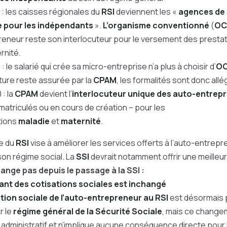
 : les caisses régionales du
RSI
deviennent les «
agences de 
e pour les indépendants
».
L’organisme conventionné
(
OC
eneur reste son interlocuteur pour le versement des prestat
rnité.
 : le salarié qui crée sa micro-entreprise n’a plus à choisir d’
O
ure reste assurée par la
CPAM
, les formalités sont donc all
: la
CPAM
devient l’
interlocuteur unique des auto-entrep
matriculés ou en cours de création – pour les
tions
maladie
et
maternité
.
e du
RSI
vise à améliorer les services offerts à l’auto-entrepr
on régime social. La
SSI
devrait notamment offrir une meilleur
ange pas depuis le passage à la SSI :
nt des cotisations sociales est inchangé
tion sociale de l’auto-entrepreneur au RSI
est désormais 
r le
régime général de la Sécurité Sociale
, mais ce change
administratif et n’implique aucune conséquence directe pour 