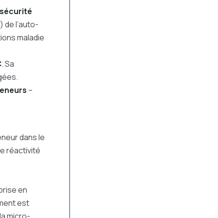
sécurité
) de l’auto-
ions maladie
C
. Sa
égées.
reneurs
–
eneur dans le
e réactivité
prise en
ment est
la micro-