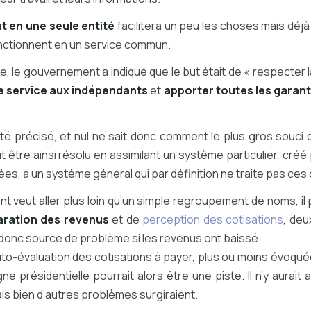
 en une seule entité
facilitera un peu les choses mais déjà 
nctionnent en un service commun.
 le gouvernement a indiqué que le but était de « respecter la
le service aux indépendants
et
apporter toutes les garant
été précisé, et nul ne sait donc comment le plus gros souci d
 être ainsi résolu en assimilant un système particulier, créé p
ées, à un système général qui par définition ne traite pas ces 
t veut aller plus loin qu’un simple regroupement de noms, il
laration des revenus
et de
perception des cotisations
, de
donc source de problème si les revenus ont baissé.
auto-évaluation des cotisations à payer, plus ou moins évoqu
e présidentielle pourrait alors être une piste. Il n’y aurait 
mais bien d’autres problèmes surgiraient.