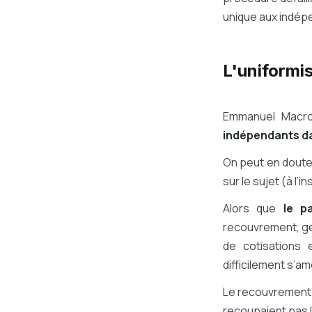
unique aux indép
L'uniformis
Emmanuel Macro
indépendants da
On peut en douter
sur le sujet (à l’
Alors que
le p
recouvrement, géré
de cotisations 
difficilement s’a
Le recouvrement ét
recoupaient pas le