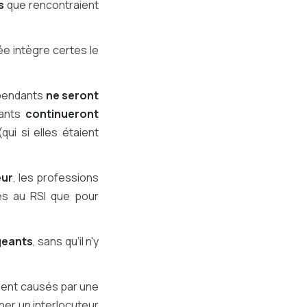
s
que rencontraient
ée intègre certes le
épendants
ne seront
ants
continueront
qui si elles étaient
eur
, les professions
ées au RSI que pour
igeants
, sans qu’il n'y
ient causés par une
ner un interlocuteur