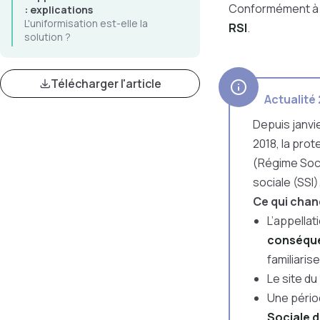
Conformément à 
: explications
L'uniformisation est-elle la
RSI
.
solution ?
Télécharger l'article
Actualité 
Depuis janvie
2018, l
a prot
(Régime Soci
sociale (SSI)
Ce qui chan
L’appellat
conséque
familiaris
Le site du
Une périod
Sociale 