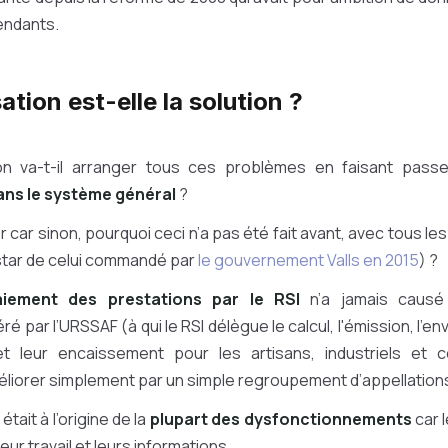
endants.
ation est-elle la solution ?
n va-t-il arranger tous ces problèmes en faisant pass
ns le système général
?
 car sinon, pourquoi ceci n’a pas été fait avant, avec tous le
instar de celui commandé par
le gouvernement Valls en 2015
) ?
aiement des prestations par le RSI
n’a jamais causé
 par l’URSSAF (à qui le RSI délègue le calcul, l'émission, l'en
et leur encaissement pour les artisans, industriels et
méliorer simplement par un simple regroupement d’appellation
ait à l’origine de la
plupart des dysfonctionnements
car 
ur travail et leurs informations.