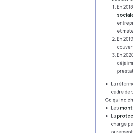
En 2018
social
entrepr
et mate
En 2019
couvert
En 2020 
déjà im
presta
La réform
cadre de s
Ce qui ne ch
Les
monta
La
protec
charge pa
purement 