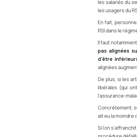
les salariés du s
les usagers du RS
En fait, personne
RSI dans le régim
Il faut notammen
pas alignées su
d’être inférieu
alignées augment
De plus, si les a
libérales (qui o
l'assurance-malad
Concrètement, se
ait eu la moindre
Si l’on s’affranc
procédure défaill