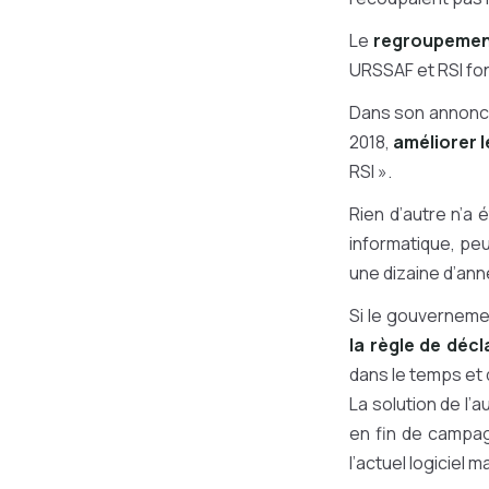
Le
regroupement
URSSAF et RSI fo
Dans son annonce,
2018,
améliorer 
RSI ».
Rien d’autre n’a 
informatique, peut
une dizaine d’ann
Si le gouvernemen
la règle de déc
dans le temps et 
La solution de l’
en fin de campagn
l’actuel logiciel 