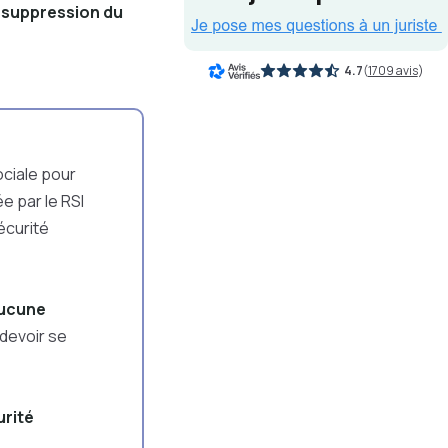
a suppression du
4.7
(
1709 avis
)
ociale pour
e par le RSI
écurité
ucune
e devoir se
rité