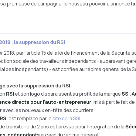
sa promesse de campagne, le nouveau pouvoir a annoncé
l
2018 : la suppression du RSI
r 2018, par l
'article 15 de la
loi
de financement de la Sécurité s
ection sociale des travailleurs indépendants - auparavant géré
al des Indépendants) - est confiée au régime général de la S
.
ge avec la suppression du RSI :
ion
RSI
et son logo disparaissent au profit de la marque
SSI
.
A
nce directe pour l’auto-entrepreneur
, mis à part le fait d
er avec les nouveaux en-tête des courriers
RSI
est remplacé par le
site de la
SSI
e transitoire de 2 ans est prévue pour l’intégration de la
Sécu
des indépendants
au sein du régime général