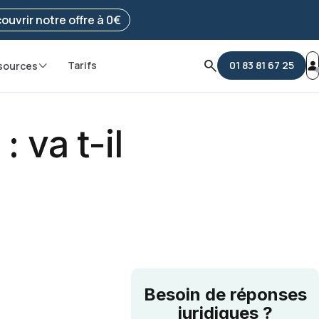
e ma démarche
ouvrir notre offre à 0€
Tarifs
01 83 81 67 25
sources
 va t-il
Besoin de réponses
juridiques ?