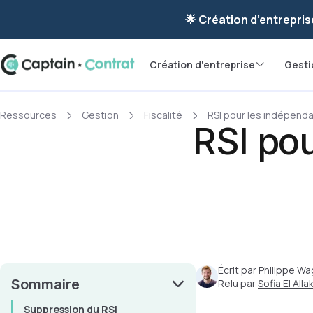
Ravis de vous re
🌟 Création d’entrepris
Création d'entreprise
Gesti
Ressources
Gestion
Fiscalité
RSI pour les indépendan
RSI pou
Écrit par
Philippe Wa
Sommaire
Relu par
Sofia El Allak
Suppression du RSI