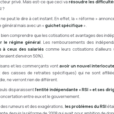
ecteur privé. Mais est-ce que ceci va
résoudre les difficulté
I ?
 ne peut le dire à cet instant. En effet, la « réforme » annonc
e général mais avec un «
guichet spécifique
».
t bien comprendre que les cotisations et avantages des ind
r le régime général
. Les remboursements des indépend
rs à ceux des salariés
comme leurs cotisations d’ailleurs (
eraient d’environ 50%).
rtisans et les commerçants vont
avoir un nouvel interlocut
nt des caisses de retraites spécifiques) qui ne sont affili
ie, ne verront rien de différent.
uls disparaissent
l’entité indépendante « RSI » et ses dir
 concertation entre eux et le gouvernement.
hit des rumeurs et des exagérations,
les problèmes du RSI
éta
ante depuis la réforme de 2008 qui avait pour ambition de don