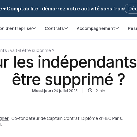
voir ! Votre démarche
a été enregistrée 🚀
Reprendr
e + Comptabilité : démarrez votre activité sans frais
Déc
on d'entreprise
Contrats
Accompagnement
Res
ts : va t-il être supprimé ?
r les indépendants :
être supprimé ?
Mise à jour :
24 juillet 2023
2 min
gner
. Co-fondateur de Captain Contrat. Diplômé d'HEC Paris.
i
.