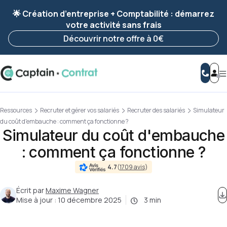
Ravis de vous revoir ! Votre démarche
a été
🌟 Création d’entreprise + Comptabilité : démarrez
enregistrée 🚀
votre activité sans frais
Reprendre ma démarche
Découvrir notre offre à 0€
Ressources
Recruter et gérer vos salariés
Recruter des salariés
Simulateur
du coût d'embauche : comment ça fonctionne ?
Simulateur du coût d'embauche
: comment ça fonctionne ?
4.7
(
1709 avis
)
Écrit par
Maxime Wagner
Mise à jour :
10 décembre 2025
3 min