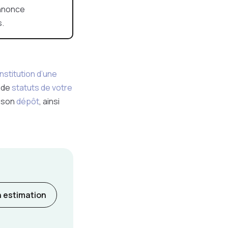
nnonce
s.
nstitution d’une
n de
statuts de votre
 son
dépôt
, ainsi
 estimation