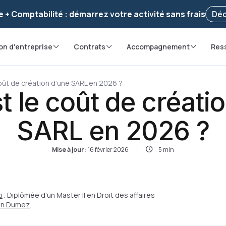
voir ! Votre démarche
a été enregistrée 🚀
Reprendr
e + Comptabilité : démarrez votre activité sans frais
Déc
on d'entreprise
Contrats
Accompagnement
Res
coût de création d’une SARL en 2026 ?
t le coût de créati
SARL en 2026 ?
Mise à jour :
16 février 2026
5 min
i
. Diplômée d'un Master II en Droit des affaires
ian Dumez
.