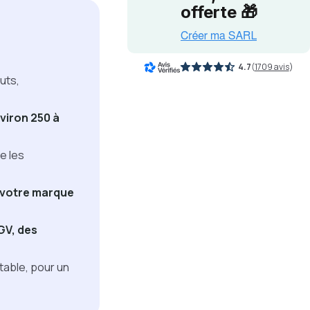
offerte 🎁
4.7
(
1709 avis
)
uts,
viron 250 à
e les
 votre marque
GV, des
table, pour un