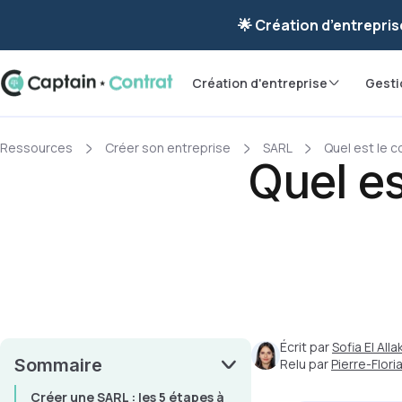
Ravis de vous re
🌟 Création d’entrepris
Création d'entreprise
Gesti
Ressources
Créer son entreprise
SARL
Quel est le 
Quel es
Écrit par
Sofia El Allak
Sommaire
Relu par
Pierre-Flor
Créer une SARL : les 5 étapes à