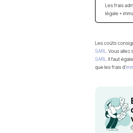
Les frais ad
légale + imma
Les coûts consign
SARL
. Vous allez
SARL
.
Il faut égal
que les frais d'
imm