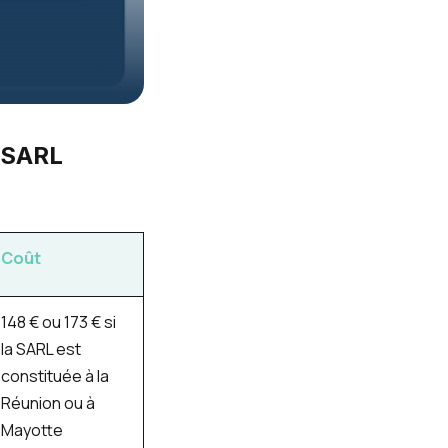
e SARL
Coût
148 € ou 173 € si
la SARL est
constituée à la
Réunion ou à
Mayotte