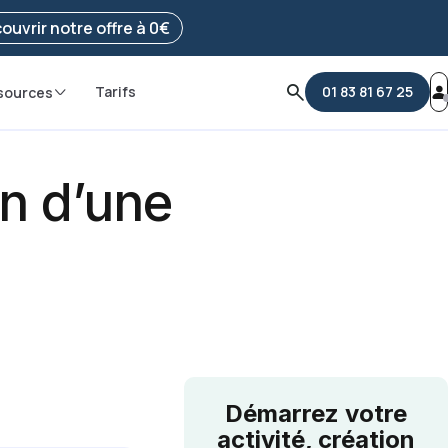
e ma démarche
ouvrir notre offre à 0€
Tarifs
01 83 81 67 25
sources
on d’une
Démarrez votre
activité, création