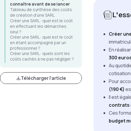
connaître avant de se lancer
Tableau de synthèse des coûts
L'esse
de création d'une SARL
Créer une SARL : quel est le coût
en effectuant les démarches
seul ?
Créer un
Créer une SARL : quel est le coût
immatricul
en étant accompagné par un
professionnel ?
En réalisa
Créer une SARL : quels sont les
300 euro
coûts cachés à ne pas négliger ?
Au quotidi
cotisation
Télécharger l'article
Pour acco
(190 €)
es
Il est égal
contrats 
Ces forma
budget mo