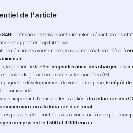
ntiel de l'article
e SARL
entraîne des frais incontournables : rédaction des stat
ation et apport en capital social.
nt les démarches vous-même, le coût de création s’élève à
en
s minimum
.
en, la gestion de la SARL
engendre aussi des charges
, comm
s sociales du gérant ou l’impôt sur les sociétés (IS).
mpagner le développement de votre entreprise, le
dépôt de
t recommandé.
ement important d’anticiper les frais liés à
la rédaction des C
commerciaux ou à la location d’un local
.
lités peuvent être confiées à un avocat ou à un expert-comp
yen compris entre 1 500 et 3 000 euros
.