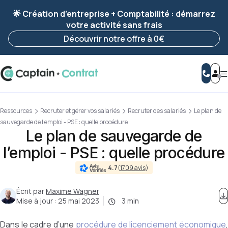
Ravis de vous revoir ! Votre démarche
a été
🌟 Création d’entreprise + Comptabilité : démarrez
enregistrée 🚀
votre activité sans frais
Reprendre ma démarche
Découvrir notre offre à 0€
Ressources
Recruter et gérer vos salariés
Recruter des salariés
Le plan de
sauvegarde de l’emploi - PSE : quelle procédure
Le plan de sauvegarde de
l’emploi - PSE : quelle procédure
4.7
(
1709 avis
)
Écrit par
Maxime Wagner
Mise à jour :
25 mai 2023
3 min
Dans le cadre d’une
procédure de licenciement économique