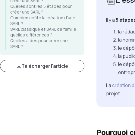
L'esse
créer une SARL ?
Quelles sont les 5 étapes pour
créer une SARL ?
Combien coûte la création d'une
Il y a
5 étape
SARL ?
SARL classique et SARL de famille :
la rédac
quelles différences ?
la nomi
Quelles aides pour créer une
SARL ?
le dépôt
la publ
le dépô
Télécharger l'article
entrepr
La
création 
projet.
Pourquoi c