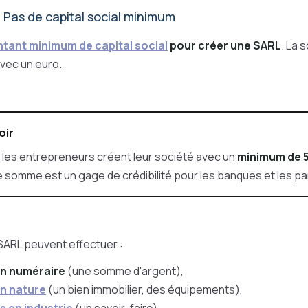
:
Pas de capital social minimum
tant minimum de capital social
pour créer une SARL
. La 
avec un euro.
oir
les entrepreneurs créent leur société avec un
minimum de 5
 somme est un gage de crédibilité pour les banques et les pa
SARL peuvent effectuer :
en numéraire
(une somme d'argent),
n nature
(un bien immobilier, des équipements),