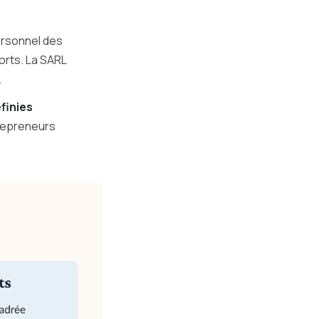
personnel des
orts. La SARL
.
finies
trepreneurs