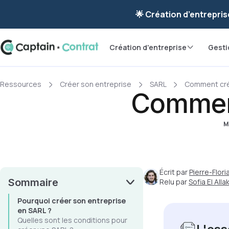
Ravis de vous re
🌟 Création d’entrepris
Création d'entreprise
Gesti
Ressources
Créer son entreprise
SARL
Comment cré
Comment
Mi
Écrit par
Pierre-Flor
Sommaire
Relu par
Sofia El Allak
Pourquoi créer son entreprise
en SARL ?
Quelles sont les conditions pour