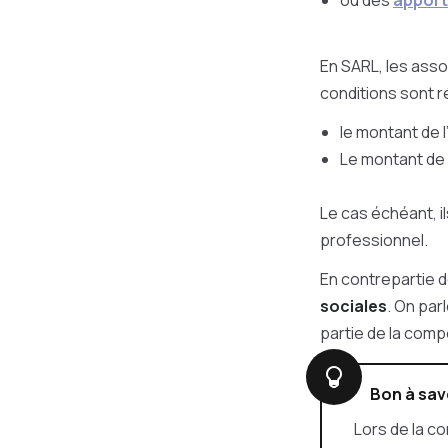
ou des
apport
En SARL, les asso
conditions sont r
le montant de 
Le montant de 
Le cas échéant, i
professionnel.
En contrepartie 
sociales
. On par
partie de la compo
Bon à sav
Lors de la co