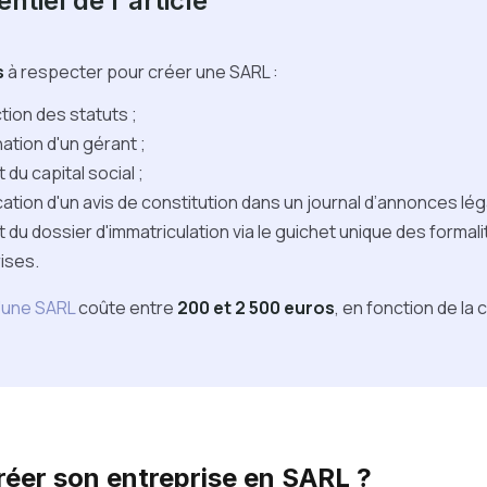
ntiel de l'article
s
à respecter pour créer une SARL :
tion des statuts ;
nation d'un gérant ;
 du capital social ;
ication d'un avis de constitution dans un journal d’annonces lég
t du dossier d'immatriculation via le guichet unique des formal
ises.
d'une SARL
coûte entre
200 et 2 500 euros
, en fonction de la
réer son entreprise en SARL ?