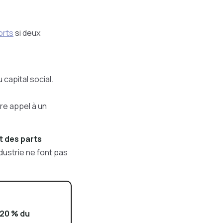
orts
si deux
capital social.
re appel à un
t des parts
dustrie ne font pas
20 % du