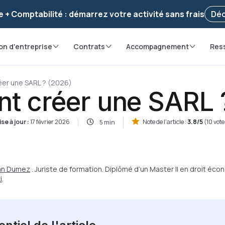
voir ! Votre démarche
a été enregistrée 🚀
Reprendr
e + Comptabilité : démarrez votre activité sans frais
Déc
on d'entreprise
Contrats
Accompagnement
Res
er une SARL ? (2026)
 créer une SARL 
se à jour :
17 février 2026
Note de l'article :
3.8/5
(10 vot
5 min
ian Dumez
. Juriste de formation. Diplômé d’un Master II en droit éc
i
.