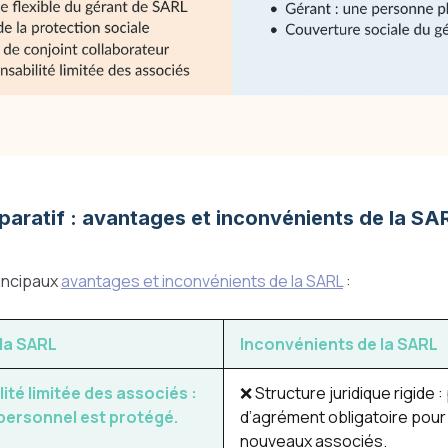
aratif : avantages et inconvénients de la S
incipaux
avantages et inconvénients de la SARL
:
la SARL
Inconvénients de la SARL
té limitée des associés :
❌ Structure juridique rigide :
 personnel est protégé.
d’agrément obligatoire pour 
nouveaux associés.