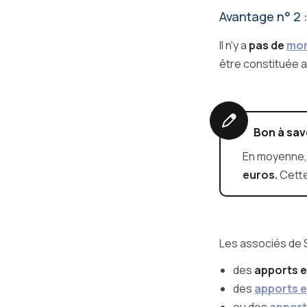
Avantage n° 2 
Il n'y a
pas de
mon
être constituée 
Bon à sav
En moyenne, 
euros.
Cette
Les associés de 
des
apports 
des
apports e