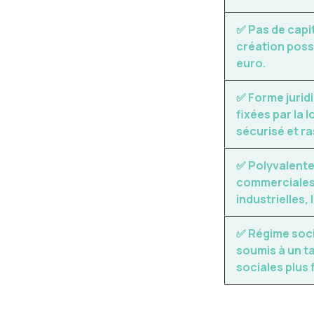
✅ Pas de capit
création poss
euro.
✅ Forme jurid
fixées par la 
sécurisé et r
✅ Polyvalent
commerciales,
industrielles, 
✅ Régime soci
soumis à un t
sociales plus 