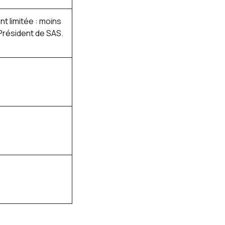
t limitée : m
oins
Président de SAS.