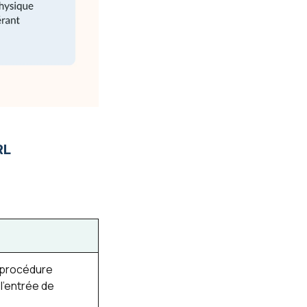
ARL
 p
rocédure
l’entrée de