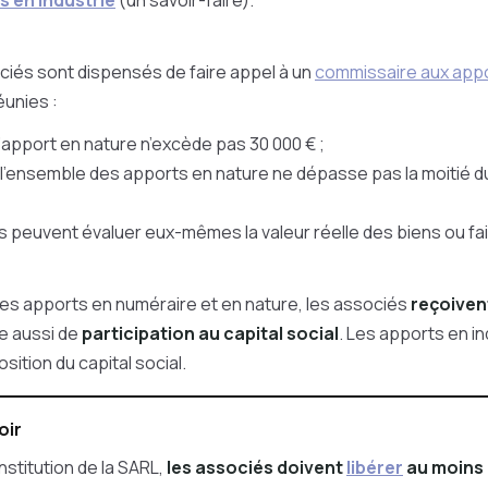
s en industrie
(un savoir-faire).
ciés sont dispensés de faire appel à un
commissaire aux app
éunies :
l’apport en nature n’excède pas 30 000 € ;
l'ensemble des apports en nature ne dépasse pas la moitié du 
ls peuvent évaluer eux-mêmes la valeur réelle des biens ou fai
des apports en numéraire et en nature, les associés
reçoiven
le aussi de
participation au capital social
. Les apports en in
sition du capital social.
oir
nstitution de la SARL,
les associés doivent
libérer
au moins 