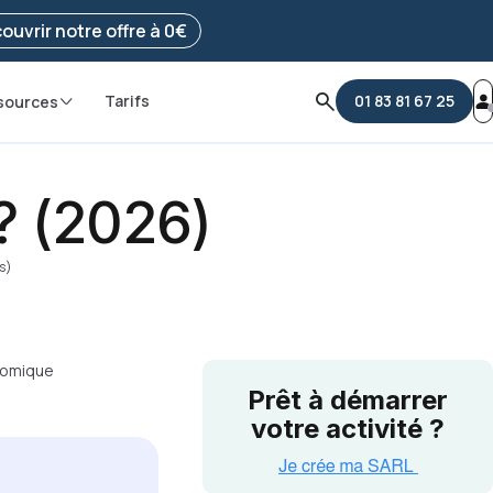
e ma démarche
ouvrir notre offre à 0€
Tarifs
01 83 81 67 25
sources
? (2026)
es)
onomique
Prêt à démarrer
votre activité ?