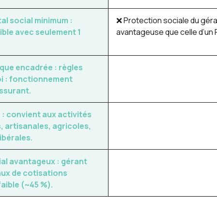
al social minimum :
❌ Protection sociale du géran
ible avec seulement 1
avantageuse que celle d’un 
ique encadrée :
règles
loi : fonctionnement
assurant.
e
: convient aux activités
 artisanales, agricoles,
libérales.
al avantageux : g
érant
aux de cotisations
faible (~45 %).