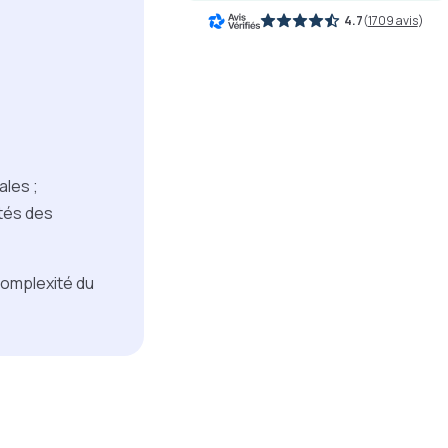
4.7
(
1709 avis
)
ales ;
ités des
 complexité du