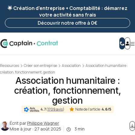
Ravis de vous revoir ! Votre démarche
a été
🌟 Création d’entreprise + Comptabilité : démarrez
enregistrée 🚀
votre activité sans frais
Reprendre ma démarche
Découvrir notre offre à 0€
Ressources
Créer son entreprise
Association
Association humanitaire :
création, fonctionnement, gestion
Association humanitaire :
création, fonctionnement,
gestion
Note de l'article :
4.6/5
4.7
(
1709 avis
)
Écrit par
Philippe Wagner
Mise à jour :
27 août 2025
3 min