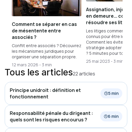
Assignation, injonc
en demeure... com
résoudre ses litiges
Comment se séparer en cas
de mésentente entre
Les litiges commerciau
connus pour être longs
associés ?
Comment les éviter ? Q
Conflit entre associés ? Découvrez
stratégie adopter en ca
les mécanismes juridiques pour
? 5 minutes pour tout sa
organiser une séparation propre.
25 mai 2023
-
3 min
12 mars 2026
-
3 min
Tous les articles
22 articles
Principe unidroit : définition et
5 min
fonctionnement
Responsabilité pénale du dirigeant :
6 min
quels sont les risques encourus ?