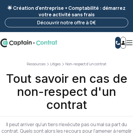
Ravis de vous revoir ! Votre démarche
a été
🌟 Création d’entreprise + Comptabilité : démarrez
enregistrée 🚀
votre activité sans frais
Reprendre ma démarche
Découvrir notre offre à 0€
Ressources
Litiges
Non-respect d'un contrat
Tout savoir en cas de
non-respect d'un
contrat
Il peut arriver qu'un tiers n'exécute pas ou mal sa part du
contrat. Quels sont alors les recours pour l'amener à remplir