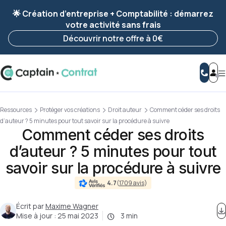
Ravis de vous revoir ! Votre démarche
a été
🌟 Création d’entreprise + Comptabilité : démarrez
enregistrée 🚀
votre activité sans frais
Reprendre ma démarche
Découvrir notre offre à 0€
Ressources
Protéger vos créations
Droit auteur
Comment céder ses droits
d’auteur ? 5 minutes pour tout savoir sur la procédure à suivre
Comment céder ses droits
d’auteur ? 5 minutes pour tout
savoir sur la procédure à suivre
4.7
(
1709 avis
)
Écrit par
Maxime Wagner
Mise à jour :
25 mai 2023
3 min