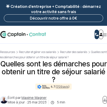
Ravis de vous revoir ! Votre démarche
a été
🌟 Création d’entreprise + Comptabilité : démarrez
enregistrée 🚀
votre activité sans frais
Reprendre ma démarche
Découvrir notre offre à 0€
Ressources
Recruter et gérer vos salariés
Recruter des salariés
Quelles sont
les démarches pour obtenir un titre de séjour salarié ?
Quelles sont les démarches pour
obtenir un titre de séjour salarié
?
4.7
(
1709 avis
)
Écrit par
Maxime Wagner
Mise à jour :
25 mai 2023
5 min