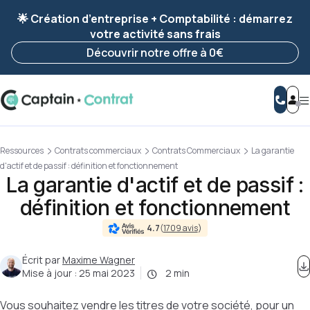
Ravis de vous revoir ! Votre démarche
a été
🌟 Création d’entreprise + Comptabilité : démarrez
enregistrée 🚀
votre activité sans frais
Reprendre ma démarche
Découvrir notre offre à 0€
Ressources
Contrats commerciaux
Contrats Commerciaux
La garantie
d'actif et de passif : définition et fonctionnement
La garantie d'actif et de passif :
définition et fonctionnement
4.7
(
1709 avis
)
Écrit par
Maxime Wagner
Mise à jour :
25 mai 2023
2 min
Vous souhaitez vendre les titres de votre société, pour un