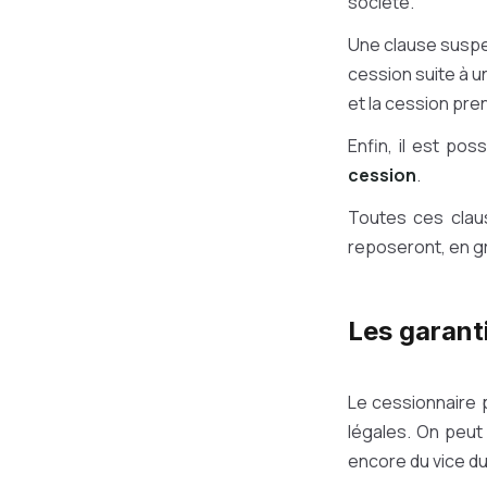
société.
Une clause suspen
cession suite à un
et la cession pre
Enfin, il est pos
cession
.
Toutes ces clau
reposeront, en gr
Les garant
Le cessionnaire
légales. On peut 
encore du vice d