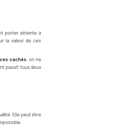
t porter atteinte à
ur la valeur de ces
vices cachés
, on ne
ant passif, tous deux
llité. Elle peut être
impossible.