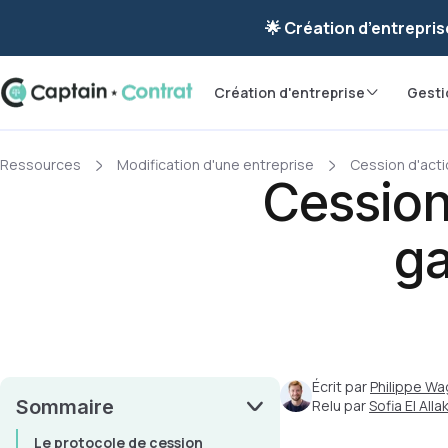
Ravis de vous re
🌟 Création d’entrepris
Création d'entreprise
Gesti
Ressources
Modification d'une entreprise
Cession d'act
Cession 
ga
Écrit par
Philippe Wa
Sommaire
Relu par
Sofia El Allak
Le protocole de cession