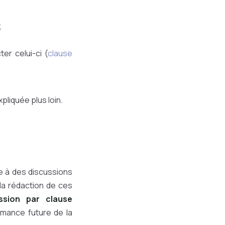
;
er celui-ci (
clause
xpliquée plus loin.
e à des discussions
 la rédaction de ces
ssion par clause
ormance future de la