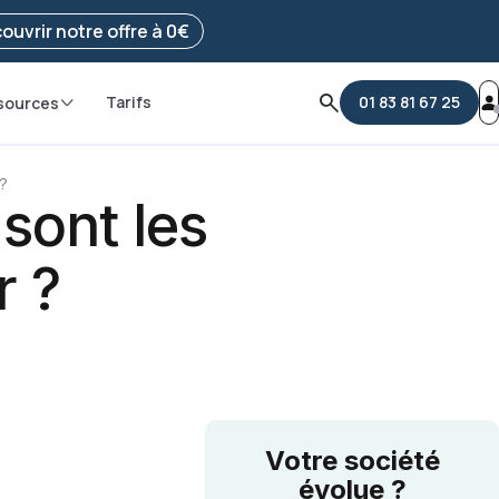
e ma démarche
ouvrir notre offre à 0€
Tarifs
01 83 81 67 25
sources
 ?
 sont les
r ?
Votre société
évolue ?