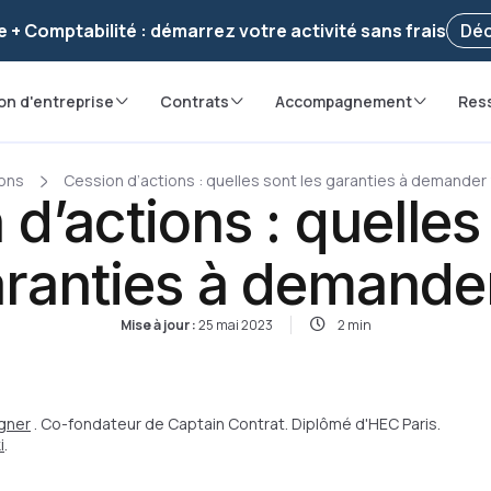
voir ! Votre démarche
a été enregistrée 🚀
Reprendr
e + Comptabilité : démarrez votre activité sans frais
Déc
on d'entreprise
Contrats
Accompagnement
Res
ions
Cession d’actions : quelles sont les garanties à demander
d’actions : quelles
ranties à demande
Mise à jour :
25 mai 2023
2 min
gner
. Co-fondateur de Captain Contrat. Diplômé d'HEC Paris.
i
.