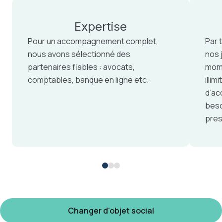
Expertise
Pour un accompagnement complet,
Par 
nous avons sélectionné des
nos 
partenaires fiables : avocats,
mome
comptables, banque en ligne etc.
illi
d’ac
beso
pres
Changer d'objet social