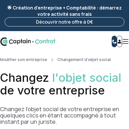
Ravis de vous revoir ! Votre démarche
a été
🌟 Création d’entreprise + Comptabilité : démarrez
enregistrée 🚀
votre activité sans frais
Reprendre ma démarche
Découvrir notre offre à 0€
Modifier son entreprise
Changement d'objet social
Changez
l'objet social
de votre entreprise
Changez l'objet social de votre entreprise en
quelques clics en étant accompagné à tout
instant par un juriste.