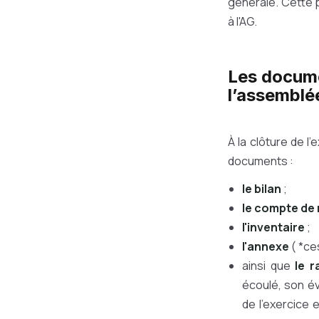
générale. Cette p
à l'AG.
Les docume
l’assemblé
À la clôture de l'
documents :
le bilan
;
le compte de 
l'inventaire
;
l'annexe
( *ce
ainsi que
le r
écoulé, son év
de l'exercice 