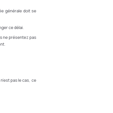
ée générale doit se
ger ce délai.
ous ne présentez pas
nt.
el n’est pas le cas, ce