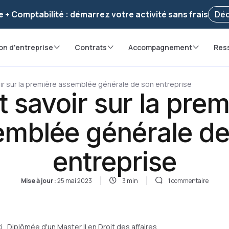
voir ! Votre démarche
a été enregistrée 🚀
Reprendr
e + Comptabilité : démarrez votre activité sans frais
Déc
on d'entreprise
Contrats
Accompagnement
Res
ir sur la première assemblée générale de son entreprise
t savoir sur la prem
emblée générale de
entreprise
Mise à jour :
25 mai 2023
3 min
1 commentaire
i
. Diplômée d'un Master II en Droit des affaires