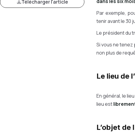
dans les six mois
Télécharger l'article
Par exemple, pou
tenir avant le 30 j
Le président du t
Si vous ne tenez 
non plus de requ
Le lieu de 
En général, le lie
lieu est
libremen
L’objet de