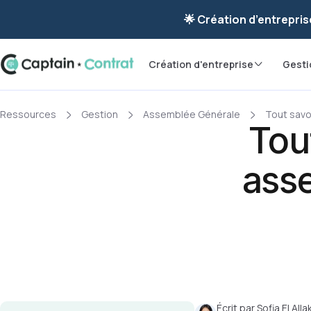
Ravis de vous re
🌟 Création d’entrepris
Création d'entreprise
Gesti
Ressources
Gestion
Assemblée Générale
Tout savo
Tou
ass
Écrit par
Sofia El Allak