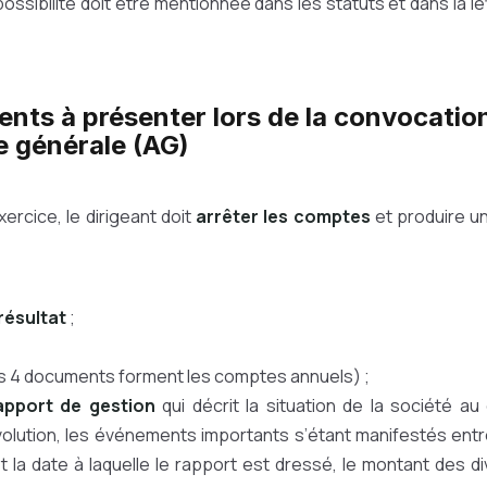
ossibilité doit être mentionnée dans les statuts et dans la l
nts à présenter lors de la convocatio
e générale (AG)
exercice, le dirigeant doit
arrêter les comptes
et produire u
résultat
;
s 4 documents forment les comptes annuels) ;
apport de gestion
qui décrit la situation de la société au
olution, les événements importants s’étant manifestés entre
et la date à laquelle le rapport est dressé, le montant des 