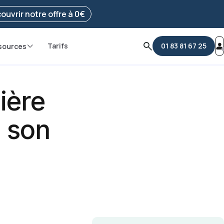
e ma démarche
ouvrir notre offre à 0€
Tarifs
01 83 81 67 25
sources
ière
 son