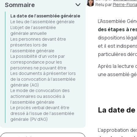
Sommaire
Relu par
Pierre-Flor
La date de l’assemblée générale
L'Assemblée Génér
Le lieu de l’assemblée générale
L’objet de l’assemblée
des étapes à r
générale annuelle
dispositions légal
Les personnes devant être
présentes lors de
et il est indispe
l’assemblée générale
particulières dé
La possibilité d’un vote par
correspondance pour les
Après la lecture d
personnes ne pouvant être
Les documents à présenter lors
présentes à l’assemblée générale
une assemblé gén
de la convocation à l’assemblée
générale (AG)
Le mode de convocation des
actionnaires ou associés à
l’assemblée générale
Le procès verbal devant être
La date de
dressé à l’issue de l’assemblée
générale (PV d'AG)
L'approbation de