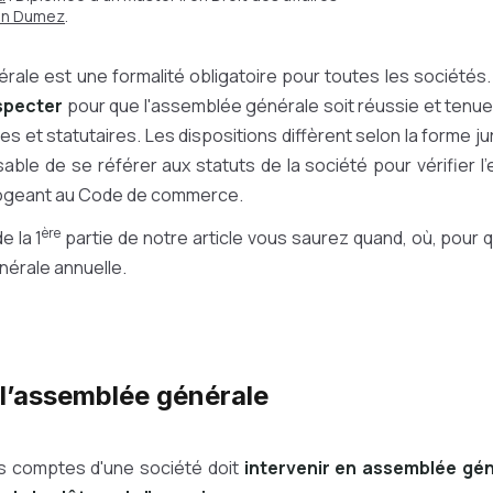
ian Dumez
.
ale est une formalité obligatoire pour toutes les sociétés. 
especter
pour que l'assemblée générale soit réussie et ten
es et statutaires. Les dispositions diffèrent selon la forme ju
nsable de se référer aux statuts de la société pour vérifier l
rogeant au Code de commerce.
ère
e la 1
partie de notre article vous saurez quand, où, pour qu
érale annuelle.
 l’assemblée générale
s comptes d'une société doit
intervenir en assemblée gén