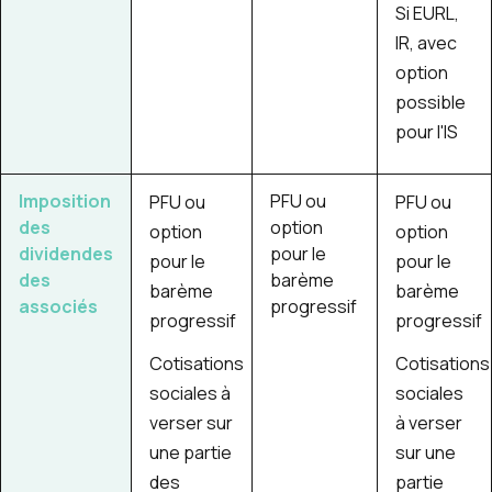
Si EURL,
IR, avec
option
possible
pour l'IS
Imposition
PFU ou
PFU ou
PFU ou
des
option
option
option
dividendes
pour le
pour le
pour le
des
barème
barème
barème
associés
progressif
progressif
progressif
Cotisations
Cotisations
sociales à
sociales
verser sur
à verser
une partie
sur une
des
partie