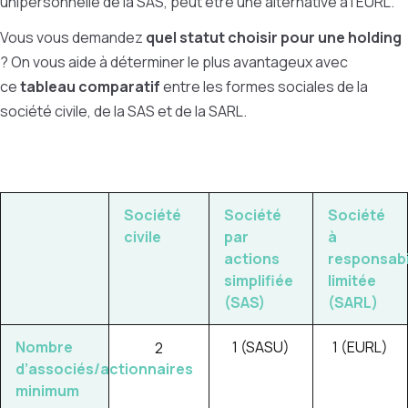
unipersonnelle de la SAS, peut être une alternative à l'EURL.
Vous vous demandez
quel statut choisir pour une holding
? On vous aide à déterminer le plus avantageux avec
ce
tableau comparatif
entre les formes sociales de la
société civile, de la SAS et de la SARL.
Société
Société
Société
civile
par
à
actions
responsabi
simplifiée
limitée
(SAS)
(SARL)
Nombre
1 (SASU)
1 (EURL)
2
d’associés/actionnaires
minimum