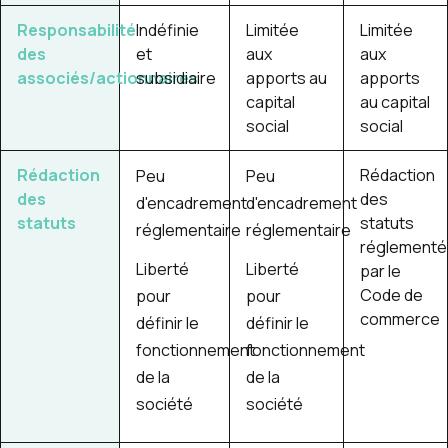
Responsabilité
Indéfinie
Limitée
Limitée
des
et
aux
aux
associés/actionnaires
subsidiaire
apports au
apports
capital
au capital
social
social
Rédaction
Rédaction
Peu
Peu
des
des
d'encadrement
d'encadrement
statuts
statuts
réglementaire
réglementaire
réglement
Liberté
Liberté
par le
Code de
pour
pour
commerce
définir le
définir le
fonctionnement
fonctionnement
de la
de la
société
société