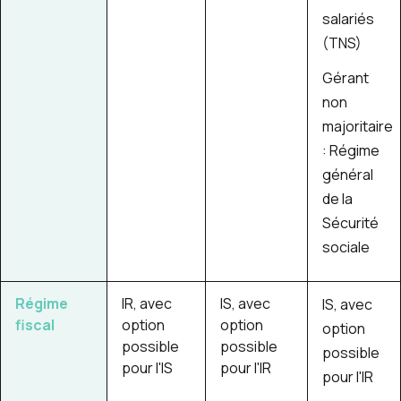
salariés
(TNS)
Gérant
non
majoritaire
: Régime
général
de la
Sécurité
sociale
Régime
IR, avec
IS, avec
IS, avec
fiscal
option
option
option
possible
possible
possible
pour l'IS
pour l'IR
pour l'IR