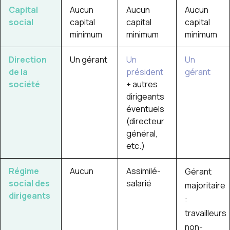
Capital
Aucun
Aucun
Aucun
social
capital
capital
capital
minimum
minimum
minimum
Direction
Un gérant
Un
Un
de la
président
gérant
société
+ autres
dirigeants
éventuels
(directeur
général,
etc.)
Régime
Aucun
Assimilé-
Gérant
social des
salarié
majoritaire
dirigeants
:
travailleurs
non-