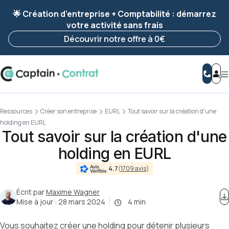
Ravis de vous revoir ! Votre démarche
a été
🌟 Création d’entreprise + Comptabilité : démarrez
enregistrée 🚀
votre activité sans frais
Reprendre ma démarche
Découvrir notre offre à 0€
Ressources
Créer son entreprise
EURL
Tout savoir sur la création d'une
holding en EURL
Tout savoir sur la création d'une
holding en EURL
4.7
(
1709 avis
)
Écrit par
Maxime Wagner
Mise à jour :
28 mars 2024
4 min
Vous souhaitez créer une holding pour détenir plusieurs