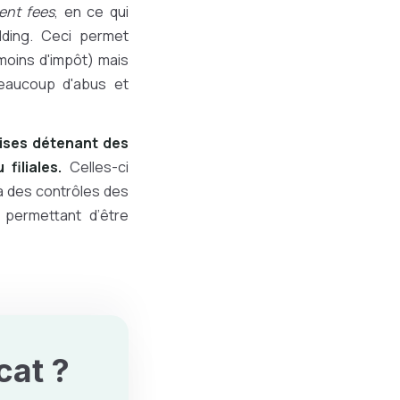
nt fees
, en ce qui
lding. Ceci permet
moins d'impôt) mais
beaucoup d'abus et
rises détenant des
filiales.
Celles-ci
à des contrôles des
r permettant d’être
cat ?