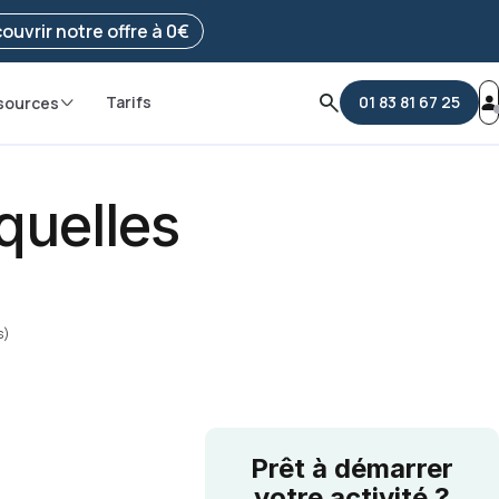
e ma démarche
ouvrir notre offre à 0€
Tarifs
01 83 81 67 25
sources
 quelles
s)
Prêt à démarrer
votre activité ?