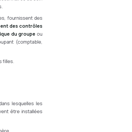
s.
res, fournissent des
cent des contrôles
itique du groupe
ou
oupant (comptable,
filles.
 dans lesquelles les
vent être installées
mère.