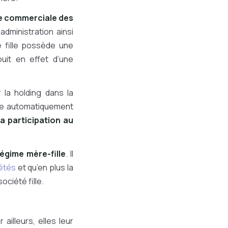
que commerciale des
administration ainsi
é fille possède une
ouit en effet d’une
la holding dans la
tre automatiquement
 participation au
égime mère-fille
. Il
iétés
et qu’en plus la
ociété fille.
r ailleurs, elles leur