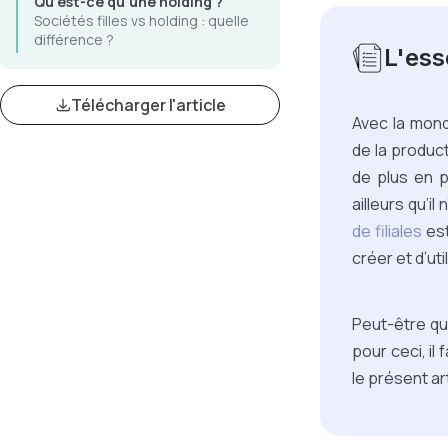
Qu'est-ce qu'une holding ?
Sociétés filles vs holding : quelle
différence ?
L'esse
Télécharger l'article
Avec la mondi
de la product
de plus en p
ailleurs qu’i
de filiales
est
créer et d’uti
Peut-être qu’
pour ceci, il
le présent a