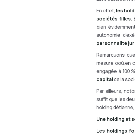
En effet,
les hold
sociétés filles
.
bien évidemment 
autonomie d’exéc
personnalité juri
Remarquons que 
mesure ooù,en ca
engagée à 100 %.
capital
de la socié
Par ailleurs, not
suffit que les d
holding détienne,
Une holding et s
Les holdings fo