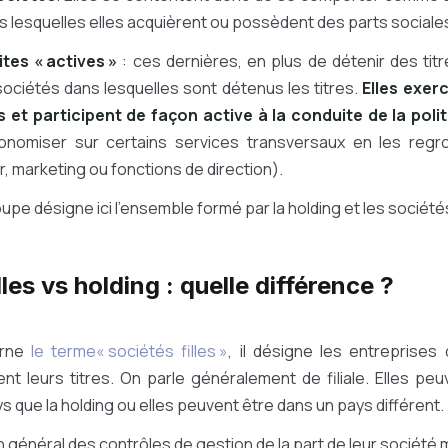
 lesquelles elles acquièrent ou possèdent des parts sociale
ites « actives »
: ces dernières, en plus de détenir des tit
sociétés dans lesquelles sont détenus les titres.
Elles exer
s et participent de façon active à la conduite de la pol
onomiser sur certains services transversaux en les regr
er, marketing ou fonctions de direction).
pe désigne ici l’ensemble formé par la holding et les sociétés 
lles vs holding : quelle différence ?
erne
le terme« sociétés filles »
, il désigne les entreprises
nt leurs titres. On parle généralement de filiale. Elles peu
 que la holding ou elles peuvent être dans un pays différent.
n général des contrôles de gestion de la part de leur société 