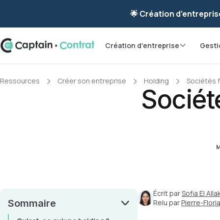
Ravis de vous re
🌟 Création d’entrepris
Création d'entreprise
Gesti
Ressources
Créer son entreprise
Holding
Sociétés f
Société
M
Écrit par
Sofia El Allak
Sommaire
Relu par
Pierre-Flor