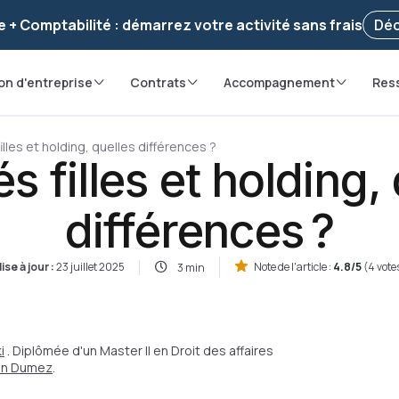
voir ! Votre démarche
a été enregistrée 🚀
Reprendr
e + Comptabilité : démarrez votre activité sans frais
Déc
on d'entreprise
Contrats
Accompagnement
Res
illes et holding, quelles différences ?
s filles et holding,
différences ?
ise à jour :
23 juillet 2025
Note de l'article :
4.8/5
(4 vote
3 min
i
. Diplômée d'un Master II en Droit des affaires
ian Dumez
.