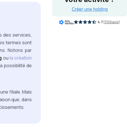
4.7
(
1709 avis
)
ns des services,
 ces termes sont
ons.
Notons par
g
ou
la création
a possibilité de
une filiale. Mais
raison que, dans
rcissements.