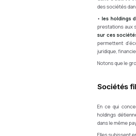
des sociétés dans
•
les holdings d
prestations aux 
sur ces société
permettent d’éc
juridique, financi
Notons que le grou
Sociétés fi
En ce qui conc
holdings détienne
dans le même pays
Elles subissent e