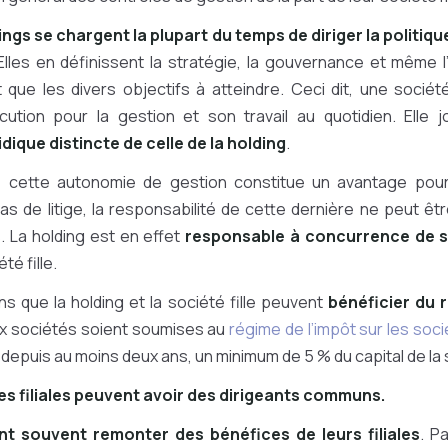
ings se chargent la plupart du temps de diriger la politi
 Elles en définissent la stratégie, la gouvernance et même l’
que les divers objectifs à atteindre. Ceci dit, une sociét
ution pour la gestion et son travail au quotidien. Elle j
dique distincte de celle de la holding
.
cette autonomie de gestion constitue un avantage pour 
s de litige, la responsabilité de cette dernière ne peut ê
 La holding est en effet
responsable à concurrence de sa
té fille.
ons que la holding et la société fille peuvent
bénéficier du r
eux sociétés soient soumises au
régime de l’impôt sur les soc
 depuis au moins deux ans, un minimum de 5 % du capital de la s
es filiales peuvent avoir des dirigeants communs.
nt souvent remonter des bénéfices de leurs filiales
. Pa