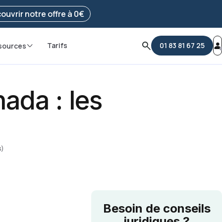
e ma démarche
ouvrir notre offre à 0€
Tarifs
01 83 81 67 25
sources
ada : les
s)
Besoin de conseils
juridiques ?