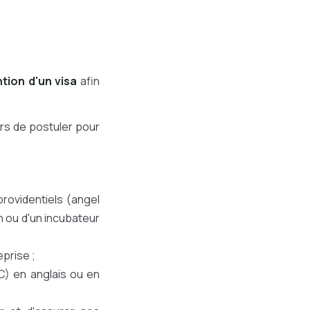
ntion d'un visa
afin
rs de postuler pour
rovidentiels (angel
n ou d'un incubateur
eprise ;
C) en anglais ou en