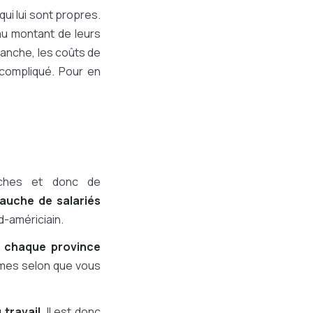
ui lui sont propres.
au montant de leurs
vanche, les coûts de
 compliqué. Pour en
ches et donc de
bauche de salariés
d-américiain.
,
chaque province
mêmes selon que vous
 travail
. Il est donc