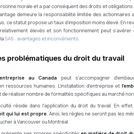
onne morale et a par conséquent des droits et obligations q
vantage demeure la responsabilité limitée des actionnaires 
us, ce statut propose un taux d’imposition moins élevé. En re
 relativement élevés et son fonctionnement peut s’avérer
 la
SAS : avantages et inconvénients
.
es problématiques du droit du travail
'entreprise au Canada
peut s'accompagner d'embau
n ressources humaines. L'installation d'entreprise et
l'em
t de réaliser nombre de formalités spécifiques au marché nor
ficulté réside dans l'application du droit du travail. En effet
it qui lui est propre
. Ainsi, les règles ne seront pas les 
cher à Vancouver ou Montréal.
 présente ses propres spécificités
en matière de droit du