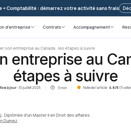
voir ! Votre démarche
a été enregistrée 🚀
Reprendr
e + Comptabilité : démarrez votre activité sans frais
Déc
on d'entreprise
Contrats
Accompagnement
Res
er son entreprise au Canada : les étapes à suivre
n entreprise au Can
étapes à suivre
ise à jour :
10 juillet 2025
Note de l'article :
4.6/5
(11 vote
3 min
i
. Diplômée d'un Master II en Droit des affaires
ian Dumez
.