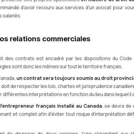
mandé d'avoir recours aux services d'un avocat pour vous
 salariés.
os relations commerciales
oit des contrats est encadré par les dispositions du Code 
les sont donc les mêmes sur tout le territoire français.
Canada,
un contrat sera toujours soumis au droit provincia
e doit de respecter les lois, chartes et jurisprudence canadien
 différentes interprétations en fonction du lieu dans lequel il
,
l'entrepreneur français installé au Canada
, se devra de 
ant et complet afin d'éviter tout risque d'interprétation d
sant de disposer de deux versions, l'une répondant aux 