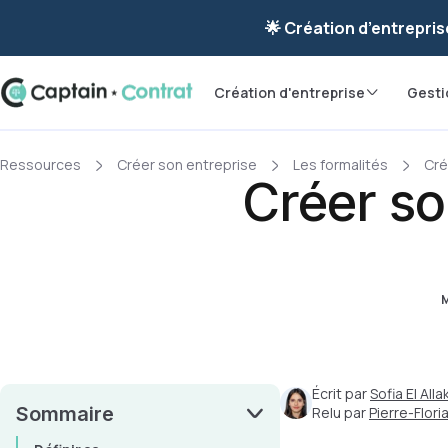
Ravis de vous re
🌟 Création d’entrepris
Création d'entreprise
Gesti
Ressources
Créer son entreprise
Les formalités
Cré
Créer so
M
Écrit par
Sofia El Allak
Sommaire
Relu par
Pierre-Flor