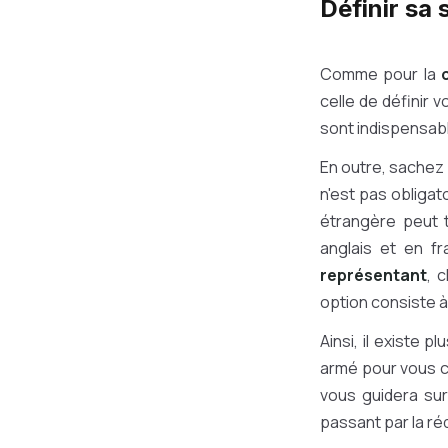
Définir sa 
Comme pour la
celle de définir 
sont indispensabl
En outre, sachez
n'est pas obligato
étrangère peut t
anglais et en f
représentant
, 
option consiste 
Ainsi, il existe p
armé pour vous co
vous guidera sur
passant par la ré