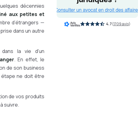
 quelques décennies
né aux petites et
ombre d’étrangers —
4.7
(
1709 avis
)
eprise dans un autre
dans la vie d'un
ranger
. En effet, le
ion de son business
étape ne doit être
tion de vos produits
à suivre.