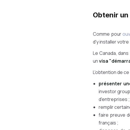
Obtenir un 
Comme pour
ouv
d'y installer votre
Le Canada, dans 
un
visa "démarr
L'obtention de ce
présenter une
investor group
d'entreprises ;
remplir certa
faire preuve 
français ;