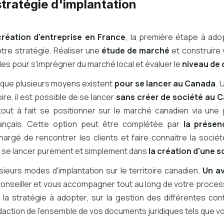
stratégie d'implantation
création d'entreprise en France
, la première étape à ad
votre stratégie. Réaliser une
étude de marché
et construire 
es pour s'imprégner du marché local et évaluer le
niveau de
 que plusieurs moyens existent
pour se lancer au Canada
. 
ire, il est possible de se lancer
sans créer de société au 
out à fait se positionner sur le marché canadien via une
rançais. Cette option peut être complétée par
la présen
chargé de rencontrer les clients et faire connaitre la société
à se lancer purement et simplement dans
la création d'une s
lusieurs modes d'implantation sur le territoire canadien.
Un a
nseiller et vous accompagner tout au long de votre processu
 la stratégie à adopter, sur la gestion des différentes cont
daction de l'ensemble de vos documents juridiques tels que vo