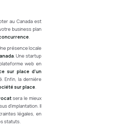
opter au Canada est
votre business plan
 concurrence
.
Une présence locale
Canada
. Une startup
 plateforme web en
ce sur place d'un
. Enfin, la dernière
ociété sur place
.
vocat
sera le mieux
s d'implantation. Il
raintes légales, en
s statuts.