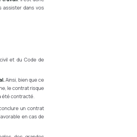
 assister dans vos
civil et du Code de
l.
Ainsi, bien que ce
ne, le contrat risque
 a été contracté.
conclure un contrat
éfavorable en cas de
règles des grandes