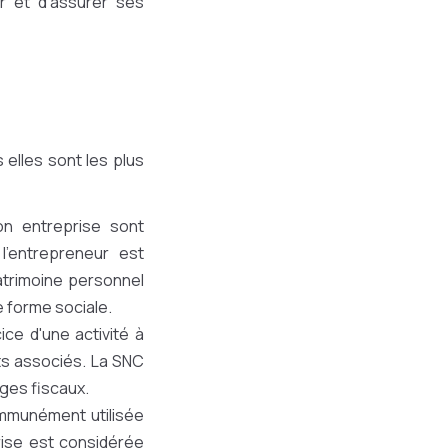
r et d'assurer ses
 elles sont les plus
on entreprise sont
’entrepreneur est
trimoine personnel
e forme sociale.
ce d'une activité à
ts associés. La SNC
ges fiscaux.
ommunément utilisée
prise est considérée