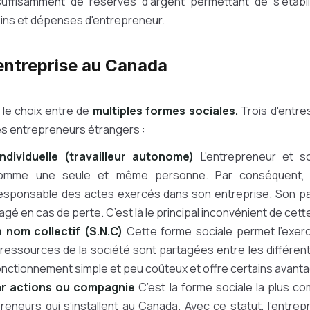
uffisamment de réserves d'argent permettant de s'établi
ins et dépenses d'entrepreneur.
entreprise au Canada
 le choix entre de
multiples formes sociales.
Trois d'entres
es entrepreneurs étrangers :
individuelle (travailleur autonome)
L'entrepreneur et s
omme une seule et même personne. Par conséquent, l
esponsable des actes exercés dans son entreprise. Son pa
gé en cas de perte. C’est là le principal inconvénient de cett
 nom collectif (S.N.C)
Cette forme sociale permet l'exerci
 ressources de la société sont partagées entre les différen
nctionnement simple et peu coûteux et offre certains avanta
ar actions ou compagnie
C’est la forme sociale la plus c
reneurs qui s’installent au Canada. Avec ce statut, l’entre