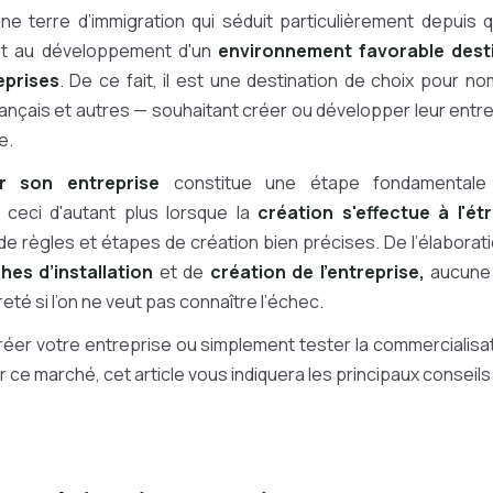
e terre d’immigration qui séduit particulièrement depuis
t au développement d'un
environnement favorable desti
prises
. De ce fait, il est une destination de choix pour n
ançais et autres — souhaitant créer ou développer leur entr
e.
r son entreprise
constitue une étape fondamentale 
 ceci d'autant plus lorsque la
création s'effectue à l'ét
e règles et étapes de création bien précises. De l’élaborat
es d’installation
et de
création de l’entreprise,
aucune 
eté si l’on ne veut pas connaître l’échec.
réer votre entreprise ou simplement tester la commercialisa
 ce marché, cet article vous indiquera les principaux conseils 