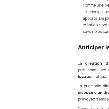
comme une pers
Le principal a
apports. De pl
création sont
savoir plus sur
Anticiper l
La
création d
problématiques e
locaux
impliquen
La principale dif
dispose d'un dro
prévoyez d'embau
Chaque province