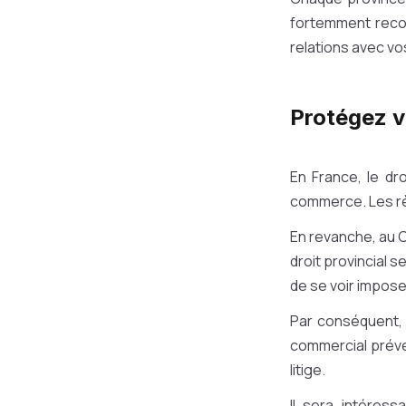
fortemment recom
relations avec vos
Protégez v
En France, le dr
commerce. Les règ
En revanche, au 
droit provincial s
de se voir imposer
Par conséquent
commercial préven
litige.
Il sera intéres