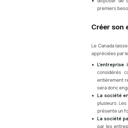
disposer de s
premiers beso
Créer son 
Le Canada laisse
appréciées par l
L’entreprise 
considérés c
entièrement r
sera donc enga
La société en
plusieurs. Les
présente un fo
La société p
par les entrep