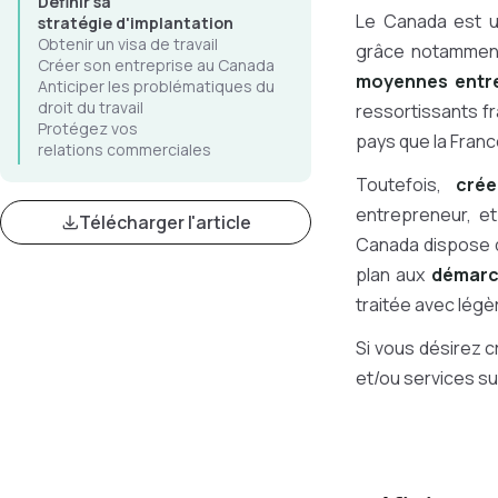
Définir sa
Le Canada est un
stratégie d'implantation
Obtenir un visa de travail
grâce notammen
Créer son entreprise au Canada
moyennes entre
Anticiper les problématiques du
droit du travail
ressortissants fr
Protégez vos
pays que la Franc
relations commerciales
Toutefois,
crée
entrepreneur, et
Télécharger l'article
Canada dispose d
plan aux
démarch
traitée avec légèr
Si vous désirez c
et/ou services sur