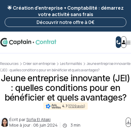
Ravis de vous revoir ! Votre démarche
a été
🌟 Création d’entreprise + Comptabilité : démarrez
enregistrée 🚀
votre activité sans frais
Reprendre ma démarche
Découvrir notre offre à 0€
Ressources
Créer son entreprise
Les formalités
Jeune entreprise innovante
(JEI) : quelles conditions pour en bénéficier et quels avantages?
Jeune entreprise innovante (JEI)
: quelles conditions pour en
bénéficier et quels avantages?
4.7
(
1709 avis
)
Écrit par
Sofia El Allaki
Mise à jour :
06 juin 2024
3 min