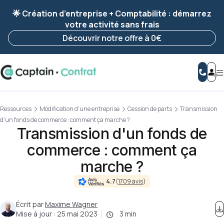
Ravis de vous revoir ! Votre démarche
a été
🌟 Création d’entreprise + Comptabilité : démarrez
enregistrée 🚀
votre activité sans frais
Reprendre ma démarche
Découvrir notre offre à 0€
Ressources
Modification d'une entreprise
Cession de parts
Transmission
d'un fonds de commerce : comment ça marche ?
Transmission d'un fonds de
commerce : comment ça
marche ?
4.7
(
1709 avis
)
Écrit par
Maxime Wagner
Mise à jour :
25 mai 2023
3 min