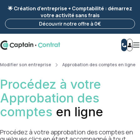
Ravis de vous revoir ! Votre démarche
a été
🌟 Création d’entreprise + Comptabilité : démarrez
enregistrée 🚀
votre activité sans frais
Reprendre ma démarche
Découvrir notre offre à 0€
Modifier son entreprise
Approbation des comptes en ligne
Procédez à votre
Approbation des
comptes
en ligne
Procédez à votre approbation des comptes en
quelques clics en étant accompagné à tout