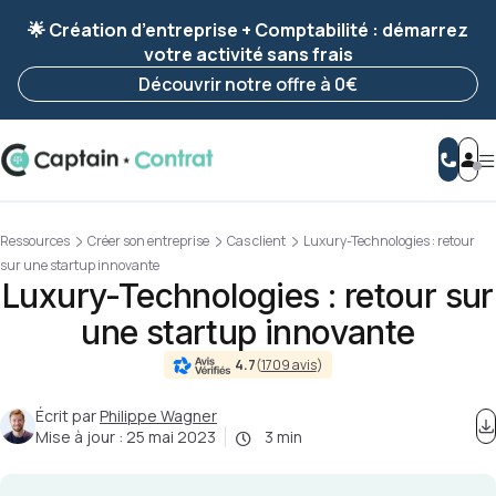
Ravis de vous revoir ! Votre démarche
a été
🌟 Création d’entreprise + Comptabilité : démarrez
enregistrée 🚀
votre activité sans frais
Reprendre ma démarche
Découvrir notre offre à 0€
Ressources
Créer son entreprise
Cas client
Luxury-Technologies : retour
sur une startup innovante
Luxury-Technologies : retour sur
une startup innovante
4.7
(
1709 avis
)
Écrit par
Philippe Wagner
Mise à jour :
25 mai 2023
3 min