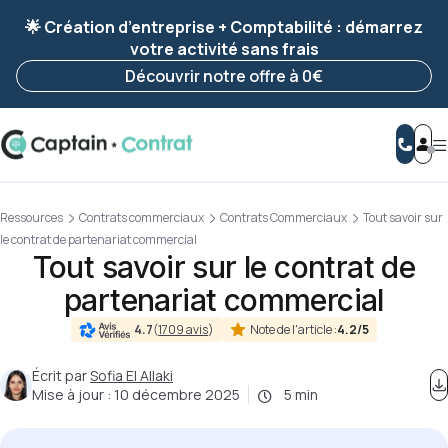
Ravis de vous revoir ! Votre démarche
a été
🌟 Création d’entreprise + Comptabilité : démarrez
enregistrée 🚀
votre activité sans frais
Reprendre ma démarche
Découvrir notre offre à 0€
Ressources
Contrats commerciaux
Contrats Commerciaux
Tout savoir sur
le contrat de partenariat commercial
Tout savoir sur le contrat de
partenariat commercial
Note de l'article :
4.2/5
4.7
(
1709 avis
)
Écrit par
Sofia El Allaki
Mise à jour :
10 décembre 2025
5 min