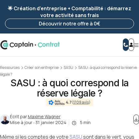
Ravis de vous revoir ! Votre démarche
a été
🌟 Création d’entreprise + Comptabilité : démarrez
enregistrée 🚀
votre activité sans frais
Reprendre ma démarche
Découvrir notre offre à 0€
Ressources
Créer son entreprise
SASU
SASU : à quoi correspond la réserve
légale ?
SASU : à quoi correspond la
réserve légale ?
4.7
(
1709 avis
)
Écrit par
Maxime Wagner
Mise à jour :
31 janvier 2024
5 min
Même si les comptes de votre
SASU
sont dans le vert, vous