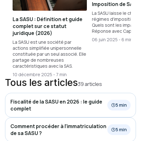
Imposition de SASU :
La SASU laisse le choix
La SASU : Définition et guide
régimes d'imposition : IR
Quels sont les impacts 
complet sur ce statut
Réponse avec Captain 
juridique (2026)
06 juin 2025
-
6 min
La SASU est une société par
actions simplifiée unipersonnelle
constituée par un seul associé. Elle
partage de nombreuses
caractéristiques avec la SAS.
10 décembre 2025
-
7 min
Tous les articles
39 articles
Fiscalité de la SASU en 2026 : le guide
5 min
complet
Comment procéder à l'immatriculation
5 min
de sa SASU ?