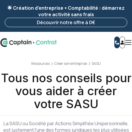
Ravis de vous revoir ! Votre démarche
a été
🌟 Création d’entreprise + Comptabilité : démarrez
enregistrée 🚀
votre activité sans frais
Reprendre ma démarche
Découvrir notre offre à 0€
Ressources
Créer son entreprise
SASU
Tous nos conseils pour
vous aider à créer
votre SASU
La SASU ou Société par Actions Simplifiée Unipersonnelle,
est justement l'une des formes juridiques les plus utilisées