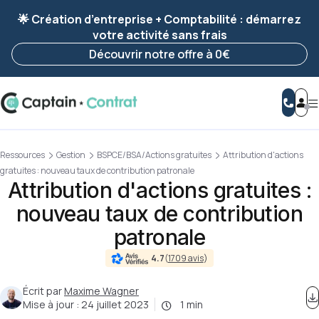
Ravis de vous revoir ! Votre démarche
a été
🌟 Création d’entreprise + Comptabilité : démarrez
enregistrée 🚀
votre activité sans frais
Reprendre ma démarche
Découvrir notre offre à 0€
Ressources
Gestion
BSPCE/BSA/Actions gratuites
Attribution d'actions
gratuites : nouveau taux de contribution patronale
Attribution d'actions gratuites :
nouveau taux de contribution
patronale
4.7
(
1709 avis
)
Écrit par
Maxime Wagner
Mise à jour :
24 juillet 2023
1 min