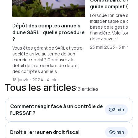
guide complet (202
Lorsque l'on crée sa soc
indispensable de conna
Dépôt des comptes annuels
bases de la gestion co
d'une SARL : quelle procédure
financière. Voici tout c
devez savoir !
?
25 mai 2023
-
3 min
Vous êtes gérant de SARL et votre
société arrive au terme de son
exercice social ? Découvrez le
détail de la procédure de dépôt
des comptes annuels.
18 janvier 2024
-
4 min
Tous les articles
13 articles
Comment réagir face à un contrôle de
3 min
l’URSSAF ?
Droit à l'erreur en droit fiscal
5 min