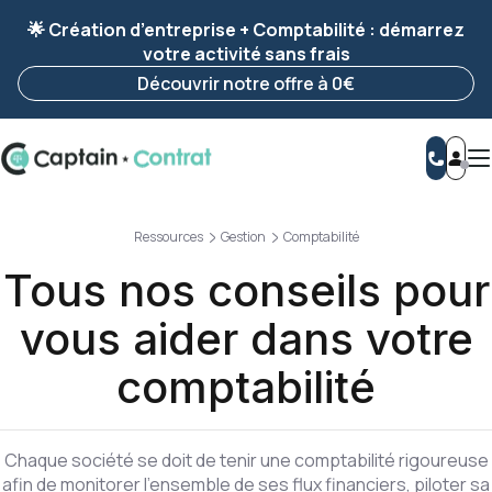
Ravis de vous revoir ! Votre démarche
a été
🌟 Création d’entreprise + Comptabilité : démarrez
enregistrée 🚀
votre activité sans frais
Reprendre ma démarche
Découvrir notre offre à 0€
Ressources
Gestion
Comptabilité
Tous nos conseils pour
vous aider dans votre
comptabilité
Chaque société se doit de tenir une comptabilité rigoureuse
afin de monitorer l'ensemble de ses flux financiers, piloter sa