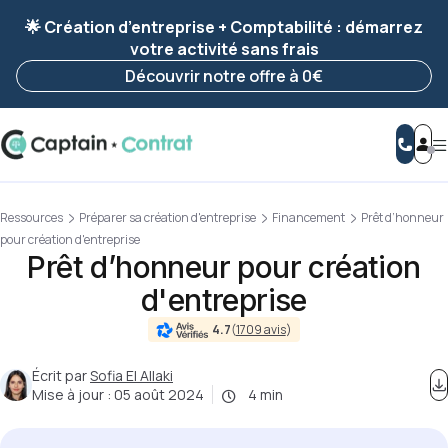
Ravis de vous revoir ! Votre démarche
a été
🌟 Création d’entreprise + Comptabilité : démarrez
enregistrée 🚀
votre activité sans frais
Reprendre ma démarche
Découvrir notre offre à 0€
Ressources
Préparer sa création d'entreprise
Financement
Prêt d’honneur
pour création d'entreprise
Prêt d’honneur pour création
d'entreprise
4.7
(
1709 avis
)
Écrit par
Sofia El Allaki
Mise à jour :
05 août 2024
4 min