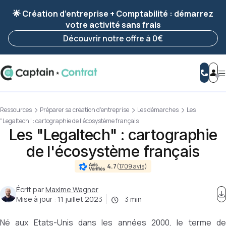
Ravis de vous revoir ! Votre démarche
a été
🌟 Création d’entreprise + Comptabilité : démarrez
enregistrée 🚀
votre activité sans frais
Reprendre ma démarche
Découvrir notre offre à 0€
Ressources
Préparer sa création d'entreprise
Les démarches
Les
"Legaltech" : cartographie de l'écosystème français
Les "Legaltech" : cartographie
de l'écosystème français
4.7
(
1709 avis
)
Écrit par
Maxime Wagner
Mise à jour :
11 juillet 2023
3 min
Né aux Etats-Unis dans les années 2000, le terme de