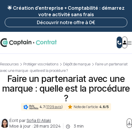
Ravis de vous revoir ! Votre démarche
a été
🌟 Création d’entreprise + Comptabilité : démarrez
enregistrée 🚀
votre activité sans frais
Reprendre ma démarche
Découvrir notre offre à 0€
Ressources
Protéger vos créations
Dépôt de marque
Faire un partenariat
avec une marque : quelle est la procédure ?
Faire un partenariat avec une
marque : quelle est la procédure
?
Note de l'article :
4.6/5
4.7
(
1709 avis
)
Écrit par
Sofia El Allaki
Mise à jour :
28 mars 2024
3 min