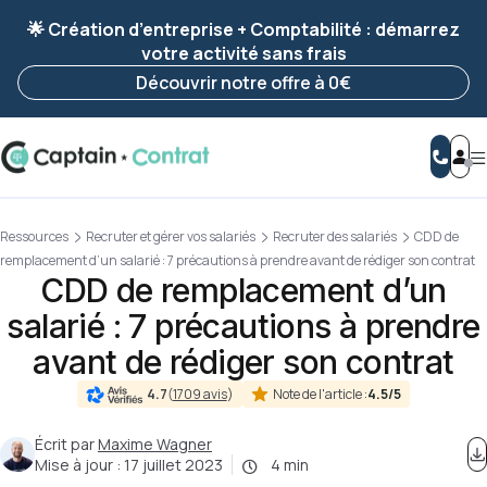
Ravis de vous revoir ! Votre démarche
a été
🌟 Création d’entreprise + Comptabilité : démarrez
enregistrée 🚀
votre activité sans frais
Reprendre ma démarche
Découvrir notre offre à 0€
Ressources
Recruter et gérer vos salariés
Recruter des salariés
CDD de
remplacement d’un salarié : 7 précautions à prendre avant de rédiger son contrat
CDD de remplacement d’un
salarié : 7 précautions à prendre
avant de rédiger son contrat
Note de l'article :
4.5/5
4.7
(
1709 avis
)
Écrit par
Maxime Wagner
Mise à jour :
17 juillet 2023
4 min