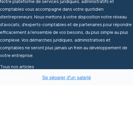
Notre plateforme de services juridiques, administratifs et
comptables vous accompagne dans votre quotidien
d'entrepreneurs. Nous mettons à votre disposition notre réseau
d'avocats, d'experts-comptables et de partenaires pour répondre
efficacement à l'ensemble de vos besoins, du plus simple au plus
complexe. Vos démarches juridiques, administratives et
comptables ne seront plus jamais un frein au développement de
votre entreprise.
Tous nos articles
Plan du site
336, rue Saint-Honoré, 75001 Paris
Copyright 2026 Waasbros
Configurer les cookies
CGVU
CGSU
abonnement / CGV SaaS
Mentions légales