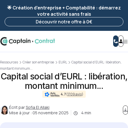
Ravis de vous revoir ! Votre démarche
a été
🌟 Création d’entreprise + Comptabilité : démarrez
enregistrée 🚀
votre activité sans frais
Reprendre ma démarche
Découvrir notre offre à 0€
Ressources
Créer son entreprise
EURL
Capital social d’EURL : libération,
montant minimum...
Capital social d’EURL : libération,
montant minimum...
4.7
(
1709 avis
)
Écrit par
Sofia El Allaki
Mise à jour :
05 novembre 2025
4 min