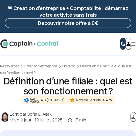
Ravis de vous revoir ! Votre démarche
a été
🌟 Création d’entreprise + Comptabilité : démarrez
enregistrée 🚀
votre activité sans frais
Reprendre ma démarche
Découvrir notre offre à 0€
Ressources
Créer son entreprise
Holding
Définition d’une filiale : quel est
son fonctionnement ?
Définition d’une filiale : quel est
son fonctionnement ?
Note de l'article :
4.4/5
4.7
(
1709 avis
)
Écrit par
Sofia El Allaki
Mise à jour :
10 juillet 2025
3 min