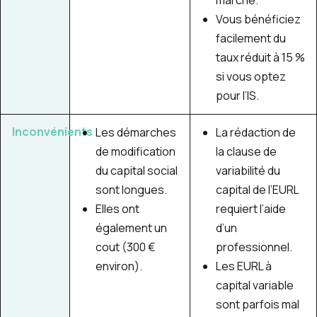
marché.
Vous bénéficiez
facilement du
taux réduit à 15 %
si vous optez
pour l’IS.
Inconvénients
Les démarches
La rédaction de
de modification
la clause de
du capital social
variabilité du
sont longues.
capital de l’EURL
Elles ont
requiert l’aide
également un
d’un
cout (300 €
professionnel.
environ).
Les EURL à
capital variable
sont parfois mal