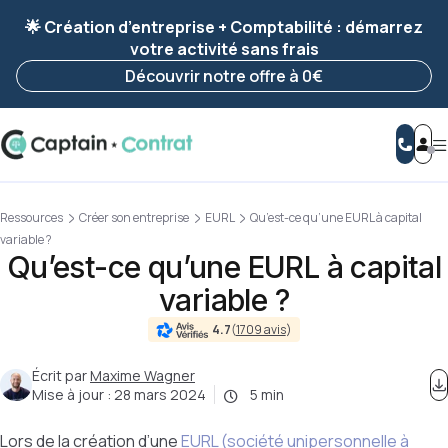
Ravis de vous revoir ! Votre démarche
a été
🌟 Création d’entreprise + Comptabilité : démarrez
enregistrée 🚀
votre activité sans frais
Reprendre ma démarche
Découvrir notre offre à 0€
Ressources
Créer son entreprise
EURL
Qu’est-ce qu’une EURL à capital
variable ?
Qu’est-ce qu’une EURL à capital
variable ?
4.7
(
1709 avis
)
Écrit par
Maxime Wagner
Mise à jour :
28 mars 2024
5 min
Lors de la création d’une
EURL (société unipersonnelle à