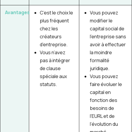
Avantages
C’est le choix le
Vous pouvez
plus fréquent
modifier le
chez les
capital social de
créateurs
l’entreprise sans
d’entreprise.
avoir à effectuer
Vous n’avez
la moindre
pas à intégrer
formalité
de clause
juridique.
spéciale aux
Vous pouvez
statuts.
faire évoluer le
capital en
fonction des
besoins de
l’EURL et de
l’évolution du